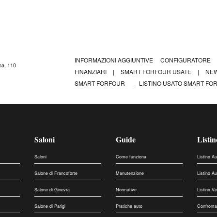
INFORMAZIONI AGGIUNTIVE
CONFIGURATORE
na, 110
FINANZIARI
|
SMART FORFOUR USATE
|
NEW
SMART FORFOUR
|
LISTINO USATO SMART FOR
Saloni
Guide
Listin
Saloni
Come funziona
Listino A
Salone di Francoforte
Manutenzione
Listino A
Salone di Ginevra
Normative
Listino V
Salone di Parigi
Pratiche auto
Confronta