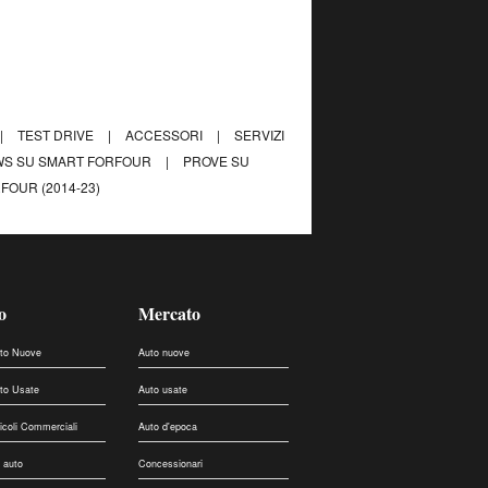
|
TEST DRIVE
|
ACCESSORI
|
SERVIZI
S SU SMART FORFOUR
|
PROVE SU
FOUR (2014-23)
o
Mercato
uto Nuove
Auto nuove
uto Usate
Auto usate
eicoli Commerciali
Auto d'epoca
 auto
Concessionari