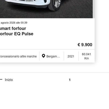
 agosto 2026 alle 00:39
smart forfour
forfour EQ Pulse
€ 9.900
60.041
oncessionario altre marche
Bergamo (BG)
2021
Km
Inizio
1