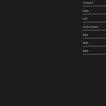
Formula E
Dakar
CIR
24 Ore le Mans
WEC
WRC
WRX