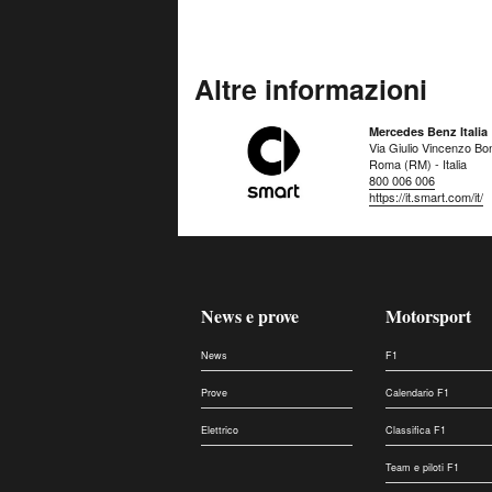
Altre informazioni
Mercedes Benz Italia
Via Giulio Vincenzo Bo
Roma (RM) - Italia
800 006 006
https://it.smart.com/it/
News e prove
Motorsport
News
F1
Prove
Calendario F1
Elettrico
Classifica F1
Team e piloti F1