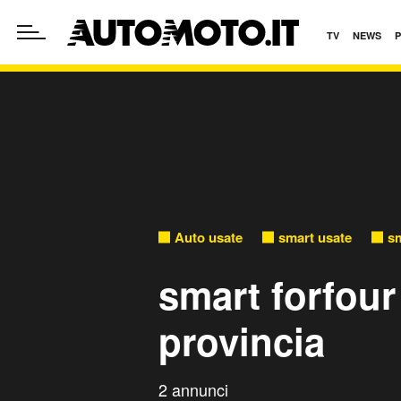
TV
NEWS
Auto usate
smart usate
sm
smart forfou
provincia
2 annunci