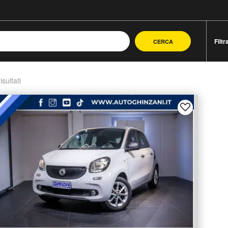
Filtr
CERCA
isultati