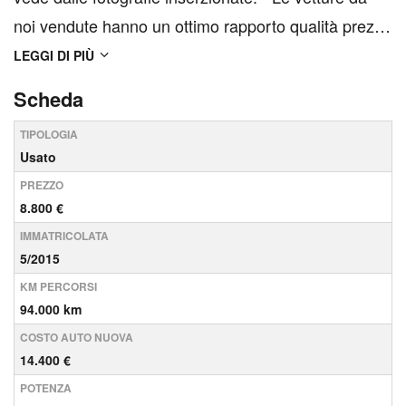
noi vendute hanno un ottimo rapporto qualità prezzo
con chilometraggio certificato e riportato sia in
LEGGI DI PIÙ
fattura che nella Garanzia di Conformità. - Garanzia
Scheda
Legale di Conformità 12 mes...
TIPOLOGIA
Usato
PREZZO
8.800 €
IMMATRICOLATA
5/2015
KM PERCORSI
94.000 km
COSTO AUTO NUOVA
14.400 €
POTENZA