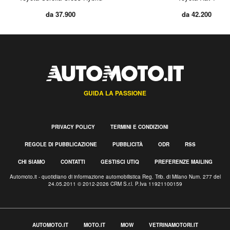
da 37.900
da 42.200
GUIDA LA PASSIONE
PRIVACY POLICY
TERMINI E CONDIZIONI
REGOLE DI PUBBLICAZIONE
PUBBLICITÀ
ODR
RSS
CHI SIAMO
CONTATTI
GESTISCI UTIQ
PREFERENZE MAILING
Automoto.it - quotidiano di informazione automobilistica Reg. Trib. di Milano Num. 277 del
24.05.2011 © 2012-2026 CRM S.r.l. P.Iva 11921100159
AUTOMOTO.IT
MOTO.IT
MOW
VETRINAMOTORI.IT