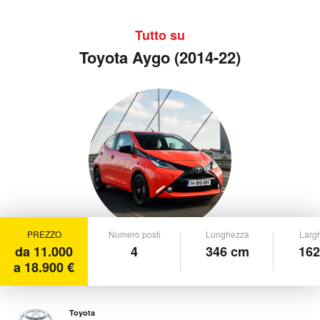
Tutto su
Toyota Aygo (2014-22)
PREZZO
Numero posti
Lunghezza
Larg
da 11.000
4
346 cm
162
a 18.900 €
Toyota