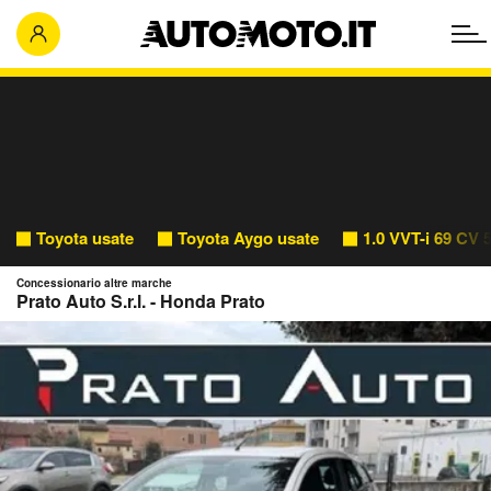
Toyota usate
Toyota Aygo usate
1.0 VVT-i 69 CV 
Concessionario altre marche
Prato Auto S.r.l. - Honda Prato