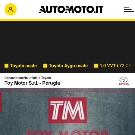
Toyota usate
Toyota Aygo usate
1.0 VVT-i 72 CV 5
Concessionario ufficiale Toyota
Toy Motor S.r.l. - Perugia