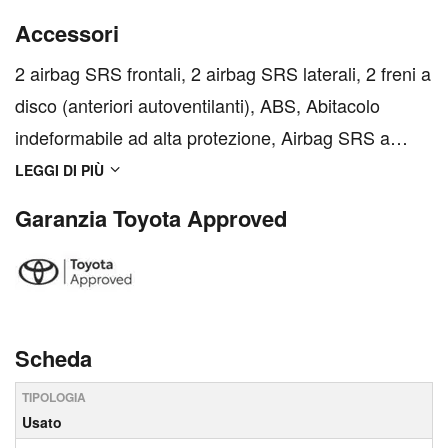
Accessori
2 airbag SRS frontali, 2 airbag SRS laterali, 2 freni a
disco (anteriori autoventilanti), ABS, Abitacolo
indeformabile ad alta protezione, Airbag SRS a
tendina anteriore, Airbag SRS a tendina posteriore,
LEGGI DI PIÙ
Alette parasole con specchietto, Alzacristalli elettrici
Garanzia Toyota Approved
anteriori, Apertura sportello carburant...
Scheda
TIPOLOGIA
Usato