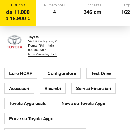
PREZZO
Numero posti
Lunghezza
Larg
da 11.000
4
346 cm
162
a 18.900 €
Toyota
Via Kiiciro Toyoda, 2
Roma (RM) - Italia
800 869 682
https://www.toyota.it/
Euro NCAP
Configuratore
Test Drive
Accessori
Ricambi
Servizi Finanziari
Toyota Aygo usate
News su Toyota Aygo
Prove su Toyota Aygo