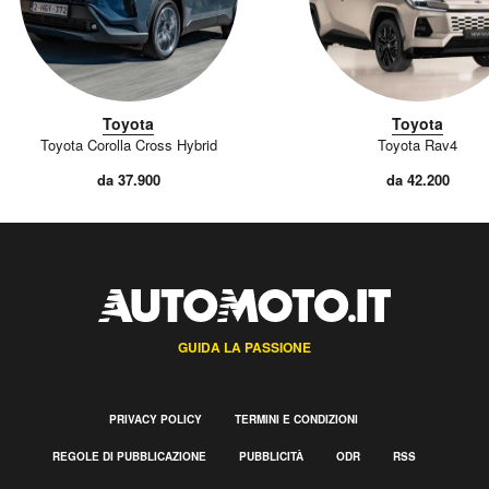
Toyota
Toyota
Toyota Corolla Cross Hybrid
Toyota Rav4
da 37.900
da 42.200
GUIDA LA PASSIONE
PRIVACY POLICY
TERMINI E CONDIZIONI
REGOLE DI PUBBLICAZIONE
PUBBLICITÀ
ODR
RSS