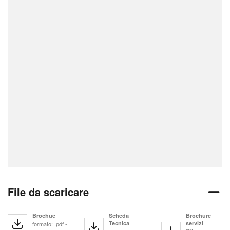
File da scaricare
Brochue
Scheda
Brochure
Tecnica
servizi
formato: .pdf -