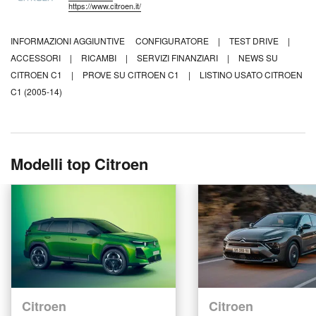
https://www.citroen.it/
INFORMAZIONI AGGIUNTIVE
CONFIGURATORE
|
TEST DRIVE
|
ACCESSORI
|
RICAMBI
|
SERVIZI FINANZIARI
|
NEWS SU
CITROEN C1
|
PROVE SU CITROEN C1
|
LISTINO USATO CITROEN
C1 (2005-14)
Modelli top Citroen
Citroen
Citroen