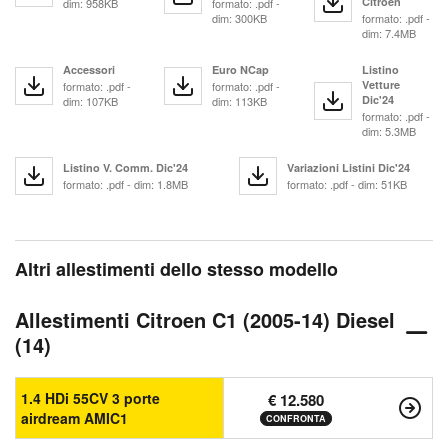
Citroen
dim: 958KB
formato: .pdf -
dim: 300KB
formato: .pdf -
dim: 7.4MB
Accessori
Euro NCap
Listino
Vetture
formato: .pdf -
formato: .pdf -
Dic'24
dim: 107KB
dim: 113KB
formato: .pdf -
dim: 5.3MB
Listino V. Comm. Dic'24
Variazioni Listini Dic'24
formato: .pdf - dim: 1.8MB
formato: .pdf - dim: 51KB
Altri allestimenti dello stesso modello
Allestimenti Citroen C1 (2005-14) Diesel
(14)
1.4 HDi 55CV 3 porte
€ 12.580
airdream AMIC1
CONFRONTA