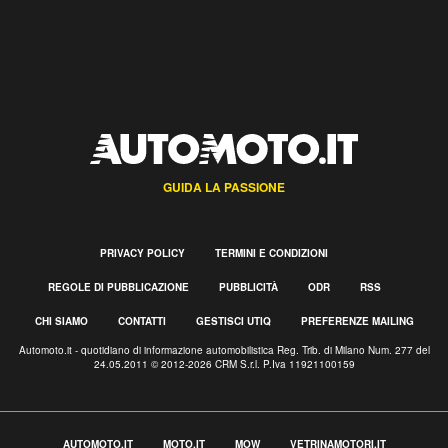
GUIDA LA PASSIONE
PRIVACY POLICY
TERMINI E CONDIZIONI
REGOLE DI PUBBLICAZIONE
PUBBLICITÀ
ODR
RSS
CHI SIAMO
CONTATTI
GESTISCI UTIQ
PREFERENZE MAILING
Automoto.it - quotidiano di informazione automobilistica Reg. Trib. di Milano Num. 277 del
24.05.2011 © 2012-2026 CRM S.r.l. P.Iva 11921100159
AUTOMOTO.IT
MOTO.IT
MOW
VETRINAMOTORI.IT