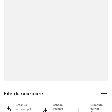
File da scaricare
Brochue
Scheda
Brochure
Tecnica
servizi
formato: .pdf -