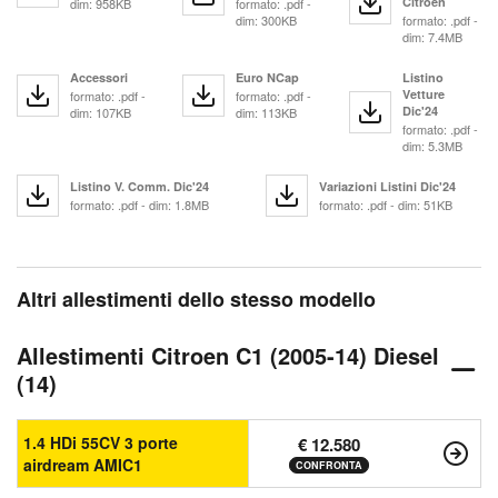
Citroen
dim: 958KB
formato: .pdf -
dim: 300KB
formato: .pdf -
dim: 7.4MB
Accessori
Euro NCap
Listino
Vetture
formato: .pdf -
formato: .pdf -
Dic'24
dim: 107KB
dim: 113KB
formato: .pdf -
dim: 5.3MB
Listino V. Comm. Dic'24
Variazioni Listini Dic'24
formato: .pdf - dim: 1.8MB
formato: .pdf - dim: 51KB
Altri allestimenti dello stesso modello
Allestimenti Citroen C1 (2005-14) Diesel
(14)
1.4 HDi 55CV 3 porte
€ 12.580
airdream AMIC1
CONFRONTA