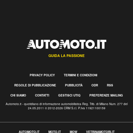
GUIDA LA PASSIONE
PRIVACY POLICY
TERMINI E CONDIZIONI
REGOLE DI PUBBLICAZIONE
PUBBLICITÀ
ODR
RSS
CHI SIAMO
CONTATTI
GESTISCI UTIQ
PREFERENZE MAILING
Automoto.it - quotidiano di informazione automobilistica Reg. Trib. di Milano Num. 277 del
24.05.2011 © 2012-2026 CRM S.r.l. P.Iva 11921100159
AUTOMOTO.IT
MOTO.IT
MOW
VETRINAMOTORI.IT