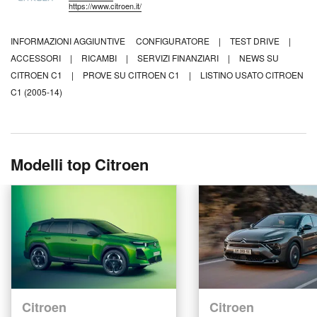
https://www.citroen.it/
INFORMAZIONI AGGIUNTIVE
CONFIGURATORE
|
TEST DRIVE
|
ACCESSORI
|
RICAMBI
|
SERVIZI FINANZIARI
|
NEWS SU
CITROEN C1
|
PROVE SU CITROEN C1
|
LISTINO USATO CITROEN
C1 (2005-14)
Modelli top Citroen
Citroen
Citroen