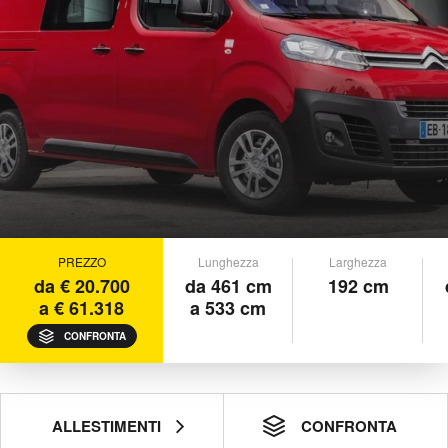
PREZZO
Lunghezza
Larghezza
da € 20.700
da 461 cm
192 cm
a € 61.318
a 533 cm
CONFRONTA
ALLESTIMENTI
CONFRONTA