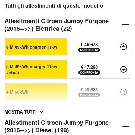
Tutti gli allestimenti di questo modello
Allestimenti Citroen Jumpy Furgone
(2016-->>) Elettrica (22)
€ 46.678
e M 49kWh charger 11kw
CONFRONTA
e M 49kWh charger 11kw
€ 47.288
vetrato
CONFRONTA
€ 45.628
e M 50kWh
CONFRONTA
MOSTRA TUTTI
Allestimenti Citroen Jumpy Furgone
(2016-->>) Diesel (198)