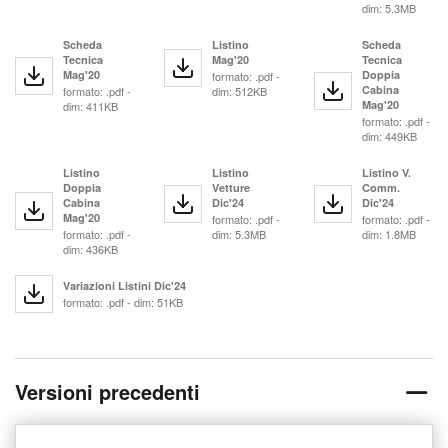
dim: 5.3MB
Scheda
Listino
Scheda
Tecnica
Mag'20
Tecnica
Mag'20
Doppia
formato: .pdf -
Cabina
formato: .pdf -
dim: 512KB
Mag'20
dim: 411KB
formato: .pdf -
dim: 449KB
Listino
Listino
Listino V.
Doppia
Vetture
Comm.
Cabina
Dic'24
Dic'24
Mag'20
formato: .pdf -
formato: .pdf -
formato: .pdf -
dim: 5.3MB
dim: 1.8MB
dim: 436KB
Variazioni Listini Dic'24
formato: .pdf - dim: 51KB
Versioni precedenti