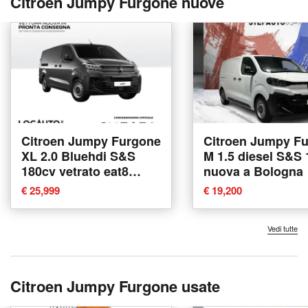
Citroen Jumpy Furgone nuove
Citroen Jumpy Furgone
Citroen Jumpy F
XL 2.0 Bluehdi S&S
M 1.5 diesel S&S
180cv vetrato eat8
nuova a Bologna
nuova a Torino
€ 25,999
€ 19,200
Vedi tutte
Citroen Jumpy Furgone usate