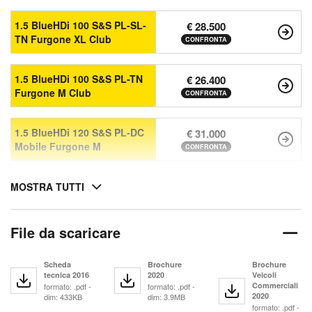
1.5 BlueHDi 100 S&S PL-SL-
€ 28.500
TN Furgone XL Club
CONFRONTA
1.5 BlueHDi 100 S&S PL-TN
€ 26.400
Furgone M Club
CONFRONTA
1.5 BlueHDi 120 S&S PL-DC
€ 31.000
Mobile Furgone M
CONFRONTA
MOSTRA TUTTI
File da scaricare
Scheda
Brochure
Brochure
tecnica 2016
2020
Veicoli
Commerciali
formato: .pdf -
formato: .pdf -
2020
dim: 433KB
dim: 3.9MB
formato: .pdf -