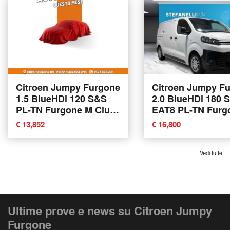
Citroen Jumpy Furgone
Citroen Jumpy F
1.5 BlueHDi 120 S&S
2.0 BlueHDi 180 
PL-TN Furgone M Club
EAT8 PL-TN Furg
del 2020 usata a
Club del 2023 usa
€ 13,852
€ 16,800
Piacenza
Bologna
Vedi tutte
Ultime prove e news su Citroen Jumpy
Furgone