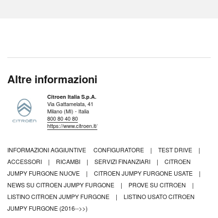
Altre informazioni
Citroen Italia S.p.A.
Via Gattamelata, 41
Milano (MI) - Italia
800 80 40 80
https://www.citroen.it/
INFORMAZIONI AGGIUNTIVE
CONFIGURATORE
|
TEST DRIVE
|
ACCESSORI
|
RICAMBI
|
SERVIZI FINANZIARI
|
CITROEN
JUMPY FURGONE NUOVE
|
CITROEN JUMPY FURGONE USATE
|
NEWS SU CITROEN JUMPY FURGONE
|
PROVE SU CITROEN
|
LISTINO CITROEN JUMPY FURGONE
|
LISTINO USATO CITROEN
JUMPY FURGONE (2016-->>)