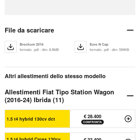
File da scaricare
Brochure 2016
Euro N Cap
formato: .pdf - dim: 8.8MB
formato: .pdf - dim: 599KB
Altri allestimenti dello stesso modello
Allestimenti Fiat Tipo Station Wagon
(2016-24) Ibrida (11)
€ 28.400
1.5 t4 hybrid 130cv dct
CONFRONTA
1.5 t4 hybrid Cross 130cv
€ 33.400