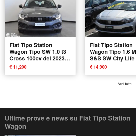
Fiat Tipo Station
Fiat Tipo Station
Wagon Tipo SW 1.0 t3
Wagon Tipo 1.6 M
Cross 100cv del 2023
S&S SW City Life 
usata a Foligno
2021 usata a Pia
€ 11,200
€ 14,900
Vedi tutte
Ultime prove e news su Fiat Tipo Station
Wagon