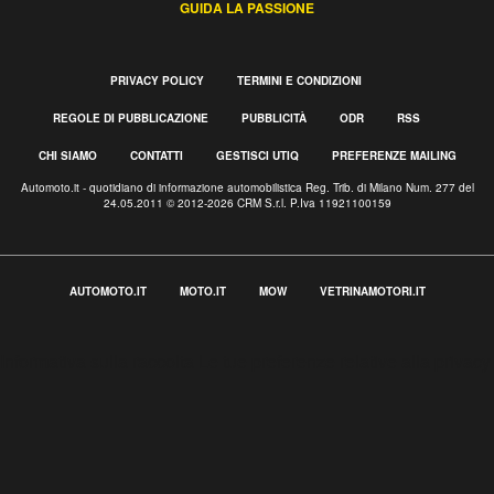
GUIDA LA PASSIONE
PRIVACY POLICY
TERMINI E CONDIZIONI
REGOLE DI PUBBLICAZIONE
PUBBLICITÀ
ODR
RSS
CHI SIAMO
CONTATTI
GESTISCI UTIQ
PREFERENZE MAILING
Automoto.it - quotidiano di informazione automobilistica Reg. Trib. di Milano Num. 277 del
24.05.2011 © 2012-2026 CRM S.r.l. P.Iva 11921100159
AUTOMOTO.IT
MOTO.IT
MOW
VETRINAMOTORI.IT
Informativa sulla raccolta
Le tue preferenze relative alla privacy