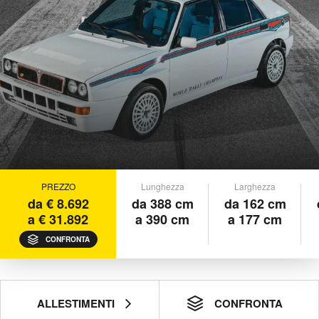
PREZZO
Lunghezza
Larghezza
da € 8.692
da 388 cm
da 162 cm
a € 31.892
a 390 cm
a 177 cm
CONFRONTA
ALLESTIMENTI
CONFRONTA