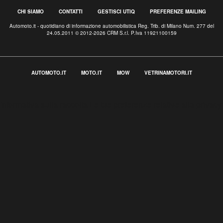
CHI SIAMO
CONTATTI
GESTISCI UTIQ
PREFERENZE MAILING
Automoto.it - quotidiano di informazione automobilistica Reg. Trib. di Milano Num. 277 del
24.05.2011 © 2012-2026 CRM S.r.l. P.Iva 11921100159
AUTOMOTO.IT
MOTO.IT
MOW
VETRINAMOTORI.IT
Informativa sulla raccolta
Le tue preferenze relative alla privacy