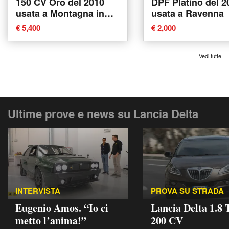
150 CV Oro del 2010
DPF Platino del 2
usata a Montagna in
usata a Ravenna
Valtellina
€ 5,400
€ 2,000
Vedi tutte
Ultime prove e news su Lancia Delta
INTERVISTA
PROVA SU STRADA
Eugenio Amos. “Io ci
Lancia Delta 1.8 
metto l’anima!”
200 CV