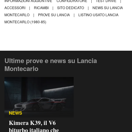
INFORMAZIONI AGGIUNTIVE
CONFIGURATORE
|
TEST DRIVE
|
ACCESSORI
|
RICAMBI
|
SITO DEDICATO
|
NEWS SU LANCIA
MONTECARLO
|
PROVE SU LANCIA
|
LISTINO USATO LANCIA
MONTECARLO (1980-85)
Ultime prove e news su Lancia
Montecarlo
NEWS
Kimera K39, il V6
biturbo italiano che