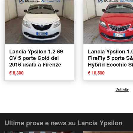
Lancia Ypsilon 1.2 69
Lancia Ypsilon 1.
CV 5 porte Gold del
FireFly 5 porte S
2016 usata a Firenze
Hybrid Ecochic Si
del 2021 usata a
€ 8,300
€ 10,500
Firenze
Vedi tutte
Ultime prove e news su Lancia Ypsilon