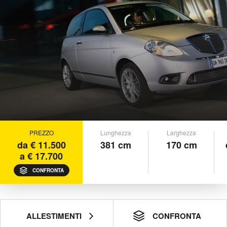
PREZZO
Lunghezza
Larghezza
da € 11.500
381 cm
170 cm
a € 17.700
CONFRONTA
ALLESTIMENTI
CONFRONTA