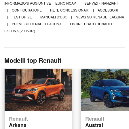
INFORMAZIONI AGGIUNTIVE
EURO NCAP
|
SERVIZI FINANZIARI
|
CONFIGURATORE
|
RETE CONCESSIONARI
|
ACCESSORI
|
TEST DRIVE
|
MANUALI D'USO
|
NEWS SU RENAULT LAGUNA
|
PROVE SU RENAULT LAGUNA
|
LISTINO USATO RENAULT
LAGUNA (2005-07)
Modelli top Renault
Renault
Renault
Arkana
Austral