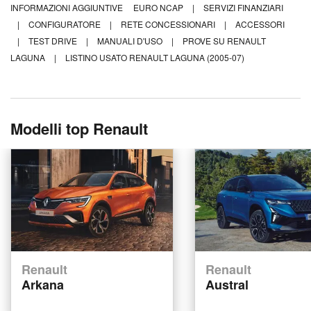
INFORMAZIONI AGGIUNTIVE
EURO NCAP
|
SERVIZI FINANZIARI
|
CONFIGURATORE
|
RETE CONCESSIONARI
|
ACCESSORI
|
TEST DRIVE
|
MANUALI D'USO
|
PROVE SU RENAULT
LAGUNA
|
LISTINO USATO RENAULT LAGUNA (2005-07)
Modelli top Renault
Renault
Renault
Arkana
Austral