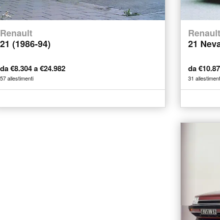
Renault
Renaul
21 (1986-94)
21 Neva
da €8.304 a €24.982
da €10.8
57 allestimenti
31 allestiment