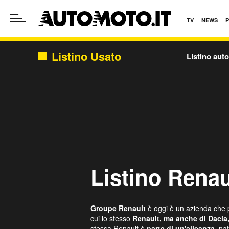
TV
NEWS
Listino Usato
Listino aut
Listino Renau
Groupe Renault
è oggi è un azienda che pu
cui lo stesso
Renault, ma anche di Dacia
stessa Renault è
parte di un'alleanza,
na