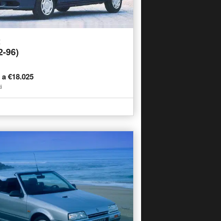
t
2-96)
3 a €18.025
i