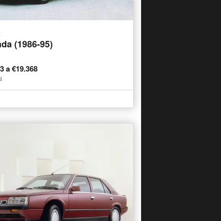
t
da (1986-95)
73 a €19.368
i