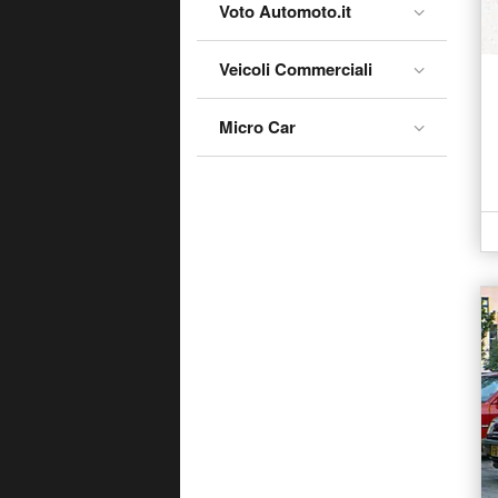
Voto Automoto.it
Express (2021-23)
Express Furgone (1991-
Veicoli Commerciali
00)
Fluence (2011-14)
Micro Car
Grand Espace (1998-02)
Grand Espace (2002-15)
Grand Kangoo (2012-19)
Grand Modus (2008-13)
Grand Scénic (2004-09)
Grand Scénic (2016-22)
Kadjar (2015-23)
Kangoo (1997-03)
Kangoo (2003-09)
Kangoo (2008-22)