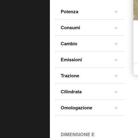
25 (1984-93)
Potenza
4 (1986-92)
4 Cabrio (1987-88)
Consumi
5 (1984-94)
Cambio
9 (1982-88)
Alaskan (2017-20)
Emissioni
Alpine (1976-96)
Trazione
Arkana (2021-26)
Austral (2022-->>)
Cilindrata
Avantime (2002-03)
Omologazione
Captur (2013-20)
Captur (2019-->>)
Clio (1990-98)
DIMENSIONE E