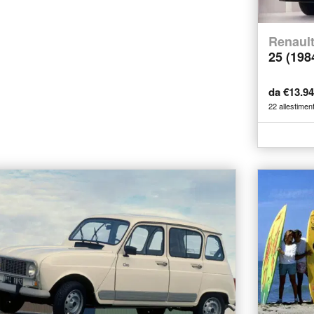
Renaul
25 (198
da €13.9
22 allestiment