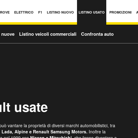
PROVE
ELETTRICO
F1
LISTINO NUOVO
LISTINO USATO
PROMOZIONI
o nuove
Listino veicoli commerciali
Confronta auto
lt usate
ò vantare la proprietà di diversi marchi automobilistici, tra
, Lada, Alpine e Renault Samsung Motors.
Inoltre la
ta nel 1999 con
Nissan e Mitsubishi,
che fanno diventare a