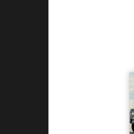
Laguna SporTour (2005-
07)
Laguna SporTour (2007-
15)
Master (2024-->>)
Master (2024-25)
Master Cabinato (2024--
>>)
Master Cabinato (2024-
25)
Master E-Tech Electric
Furgone (2020-23)
Master E-Tech Electric
Telaio (2020-23)
Master Furgone (1998-
03)
Master Furgone (2003-