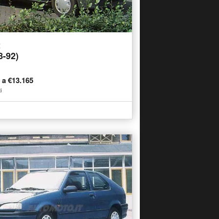
t
8-92)
9 a €13.165
i