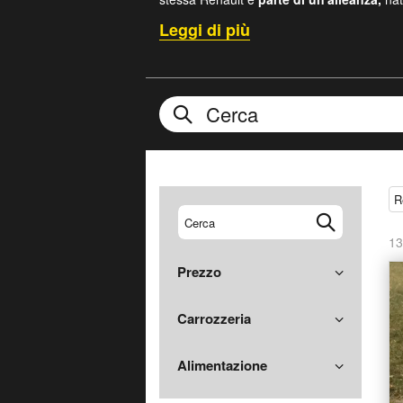
pieno titolo il costruttore un costruttore glo
La storia di Renault però comincia
a Parig
L'azienda ha fin da subito costruito automob
anni. Molti costruttori di auto odierni in que
il logo aziendale è nato dopo, nel 1924,
è
partecipata e controllata pubblicamen
R4
del 1961, la
R5
del 1972 e
l’Espace, 
successi dei motori francesi nella F1
e a
vivi da una forte cultura del Motorsport.
R
13
Prezzo
Carrozzeria
Alimentazione