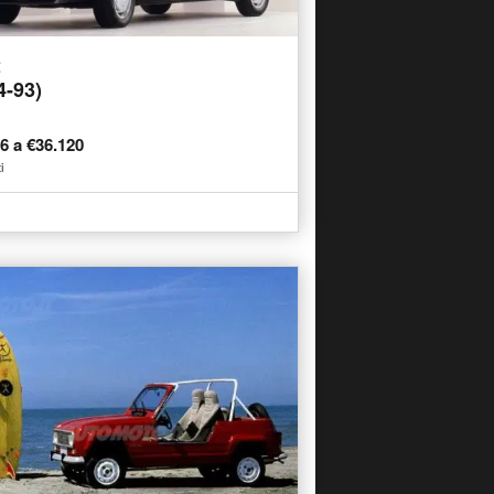
t
4-93)
46 a €36.120
i