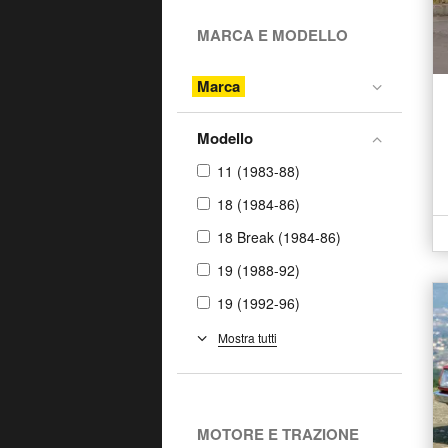
MARCA E MODELLO
Marca
Modello
11 (1983-88)
18 (1984-86)
18 Break (1984-86)
19 (1988-92)
19 (1992-96)
19 Cabrio (1992-96)
Mostra tutti
19 Spider (1991-92)
21 (1986-94)
MOTORE E TRAZIONE
21 Nevada (1986-95)