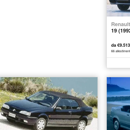
Renaul
19 (199
da €9.51
66 allestiment