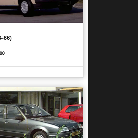
t
4-86)
000