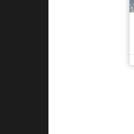
Kangoo (2021-->>)
Kangoo (2022-24)
Kangoo Furgone (2024--
>>)
Koleos (2008-14)
Koleos (2017-22)
Laguna (1994-01)
Laguna (2001-05)
Laguna (2005-07)
Laguna (2007-13)
Laguna Coupé (2008-15)
Laguna SporTour (1995-
01)
Laguna SporTour (2001-
05)