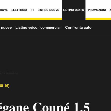
PROVE
ELETTRICO
F1
LISTINO NUOVO
LISTINO USATO
PROMOZIONI
o nuove
Listino veicoli commerciali
Confronta auto
8-16)
gane Coupé 1.5