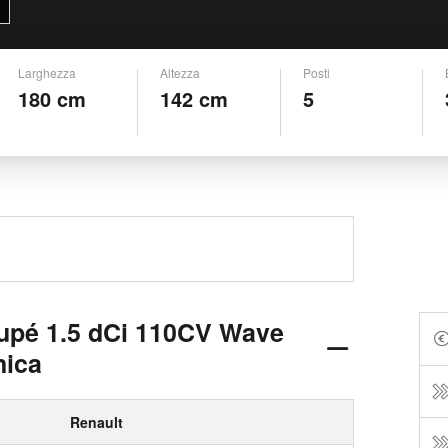
Larghezza
Altezza
Posti
180 cm
142 cm
5
upé 1.5 dCi 110CV Wave
nica
Renault