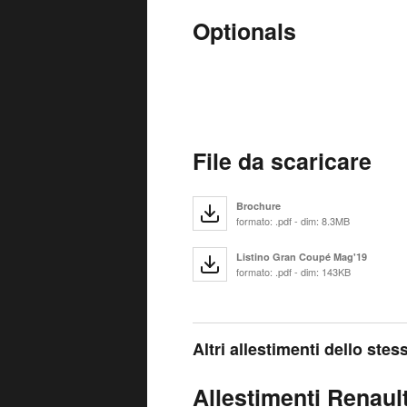
Optionals
File da scaricare
Brochure
formato: .pdf - dim: 8.3MB
Listino Gran Coupé Mag'19
formato: .pdf - dim: 143KB
Altri allestimenti dello ste
Allestimenti Renaul