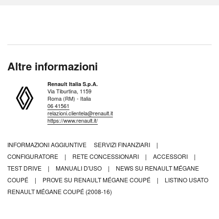
Altre informazioni
Renault Italia S.p.A.
Via Tiburtina, 1159
Roma (RM) - Italia
06 41561
relazioni.clientela@renault.it
https://www.renault.it/
INFORMAZIONI AGGIUNTIVE
SERVIZI FINANZIARI
|
CONFIGURATORE
|
RETE CONCESSIONARI
|
ACCESSORI
|
TEST DRIVE
|
MANUALI D'USO
|
NEWS SU RENAULT MÉGANE
COUPÉ
|
PROVE SU RENAULT MÉGANE COUPÉ
|
LISTINO USATO
RENAULT MÉGANE COUPÉ (2008-16)