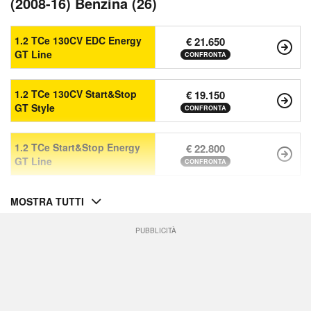
(2008-16) Benzina (26)
1.2 TCe 130CV EDC Energy
€ 21.650
GT Line
CONFRONTA
1.2 TCe 130CV Start&Stop
€ 19.150
GT Style
CONFRONTA
1.2 TCe Start&Stop Energy
€ 22.800
GT Line
CONFRONTA
MOSTRA TUTTI
PUBBLICITÀ