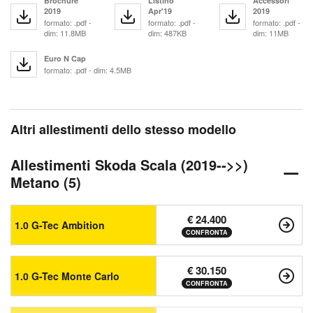
Brochure
Listino
Accessori
2019
Apr'19
2019
formato: .pdf -
formato: .pdf -
formato: .pdf -
dim: 11.8MB
dim: 487KB
dim: 11MB
Euro N Cap
formato: .pdf - dim: 4.5MB
Altri allestimenti dello stesso modello
Allestimenti Skoda Scala (2019-->>)
Metano (5)
€ 24.400
1.0 G-Tec Ambition
CONFRONTA
€ 30.150
1.0 G-Tec Monte Carlo
CONFRONTA