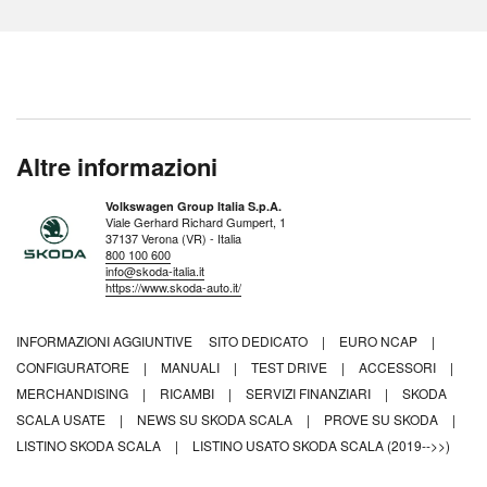
Altre informazioni
Volkswagen Group Italia S.p.A.
Viale Gerhard Richard Gumpert, 1
37137 Verona (VR) - Italia
800 100 600
info@skoda-italia.it
https://www.skoda-auto.it/
INFORMAZIONI AGGIUNTIVE
SITO DEDICATO
|
EURO NCAP
|
CONFIGURATORE
|
MANUALI
|
TEST DRIVE
|
ACCESSORI
|
MERCHANDISING
|
RICAMBI
|
SERVIZI FINANZIARI
|
SKODA
SCALA USATE
|
NEWS SU SKODA SCALA
|
PROVE SU SKODA
|
LISTINO SKODA SCALA
|
LISTINO USATO SKODA SCALA (2019-->>)