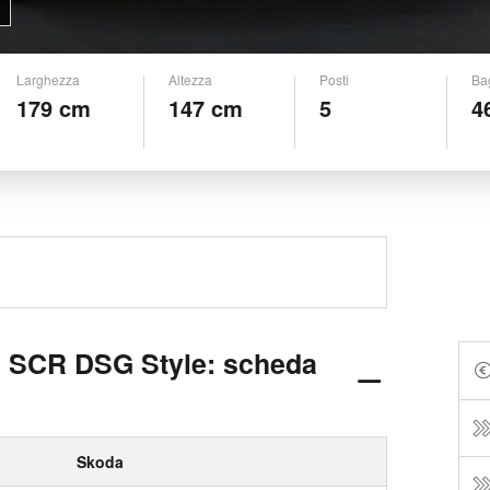
Larghezza
Altezza
Posti
Ba
179 cm
147 cm
5
4
I SCR DSG Style: scheda
Skoda