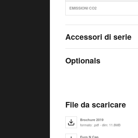
EMISSIONI CO2
Accessori di serie
Optionals
File da scaricare
Brochure 2019
formato: .pdf - dim: 11.8MB
Euro N Cap