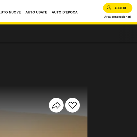
ACCEDI
AUTO NUOVE
AUTO USATE
AUTO D'EPOCA
Area concessionari