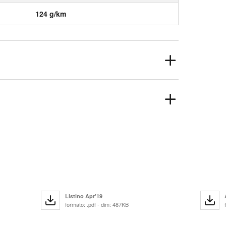
124 g/km
Listino Apr'19
formato: .pdf - dim: 487KB