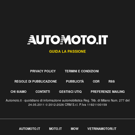
GUIDA LA PASSIONE
PRIVACY POLICY
TERMINI E CONDIZIONI
REGOLE DI PUBBLICAZIONE
PUBBLICITÀ
ODR
RSS
CHI SIAMO
CONTATTI
GESTISCI UTIQ
PREFERENZE MAILING
Automoto.it - quotidiano di informazione automobilistica Reg. Trib. di Milano Num. 277 del
24.05.2011 © 2012-2026 CRM S.r.l. P.Iva 11921100159
AUTOMOTO.IT
MOTO.IT
MOW
VETRINAMOTORI.IT