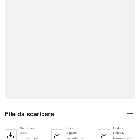
File da scaricare
Brochure
Listino
Listino
2022
Ago'24
Feb'26
formato: .pdf -
formato: .pdf -
formato: .pdf -