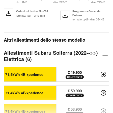
dim: 2MB
dim: 212KB
dim: 773KB
Variazioni listino Nov'25
Programma Garanzia
Subaru
formato: .pdf - dim: 1MB
formato: .pdf - dim: 334KB
Altri allestimenti dello stesso modello
Allestimenti Subaru Solterra (2022-->>)
Elettrica (6)
€ 49.900
71,4kWh 4E-xperience
CONFRONTA
€ 59.900
71,4kWh 4E-xperience
CONFRONTA
€ 53.900
71,4kWh 4E-xperience+