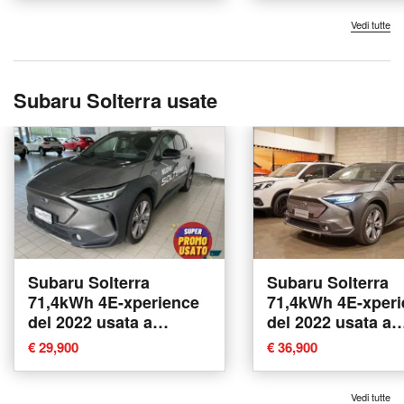
Vedi tutte
Subaru Solterra usate
Subaru Solterra
Subaru Solterra
71,4kWh 4E-xperience
71,4kWh 4E-xperi
del 2022 usata a
del 2022 usata a
Tavagnacco
Pescara
€ 29,900
€ 36,900
Vedi tutte