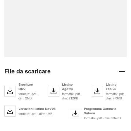
File da scaricare
Brochure
Listino
Listino
2022
Ago'24
Feb'26
formato: .pdf -
formato: .pdf -
formato: .pdf -
dim: 2MB
dim: 212KB
dim: 773KB
Variazioni listino Nov'25
Programma Garanzia
Subaru
formato: .pdf - dim: 1MB
formato: .pdf - dim: 334KB