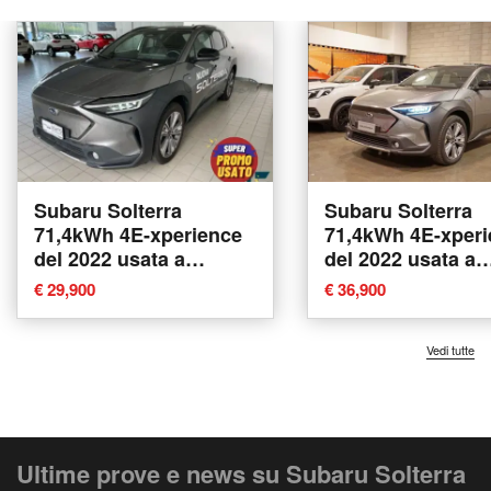
Subaru Solterra
Subaru Solterra
71,4kWh 4E-xperience
71,4kWh 4E-xperi
del 2022 usata a
del 2022 usata a
Tavagnacco
Pescara
€ 29,900
€ 36,900
Vedi tutte
Ultime prove e news su Subaru Solterra