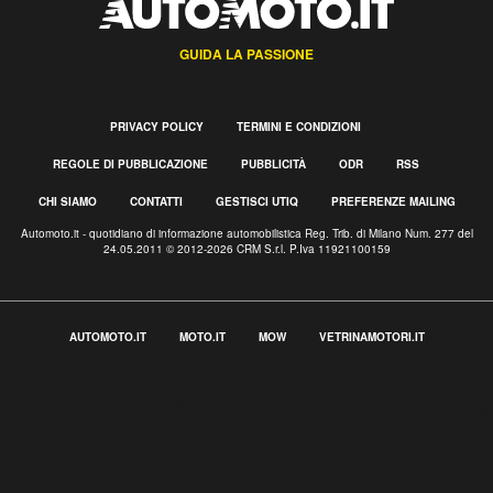
GUIDA LA PASSIONE
PRIVACY POLICY
TERMINI E CONDIZIONI
REGOLE DI PUBBLICAZIONE
PUBBLICITÀ
ODR
RSS
CHI SIAMO
CONTATTI
GESTISCI UTIQ
PREFERENZE MAILING
Automoto.it - quotidiano di informazione automobilistica Reg. Trib. di Milano Num. 277 del
24.05.2011 © 2012-2026 CRM S.r.l. P.Iva 11921100159
AUTOMOTO.IT
MOTO.IT
MOW
VETRINAMOTORI.IT
Informativa sulla raccolta
Le tue preferenze relative alla privacy