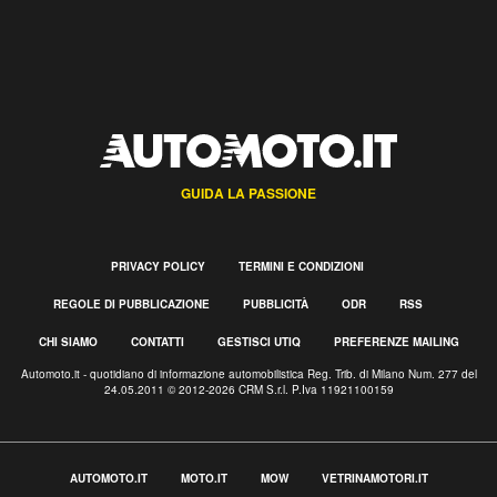
GUIDA LA PASSIONE
PRIVACY POLICY
TERMINI E CONDIZIONI
REGOLE DI PUBBLICAZIONE
PUBBLICITÀ
ODR
RSS
CHI SIAMO
CONTATTI
GESTISCI UTIQ
PREFERENZE MAILING
Automoto.it - quotidiano di informazione automobilistica Reg. Trib. di Milano Num. 277 del
24.05.2011 © 2012-2026 CRM S.r.l. P.Iva 11921100159
AUTOMOTO.IT
MOTO.IT
MOW
VETRINAMOTORI.IT