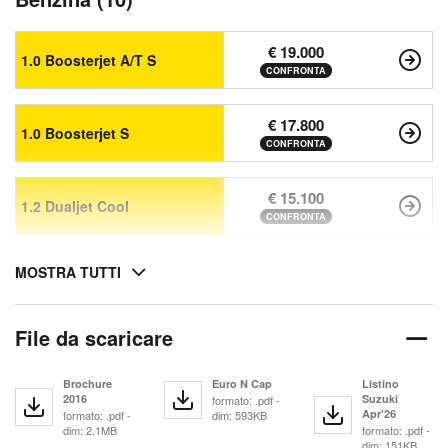
€ 19.000
1.0 Boosterjet A/T S
CONFRONTA
€ 17.800
1.0 Boosterjet S
CONFRONTA
€ 15.100
1.2 Dualjet Cool
CONFRONTA
MOSTRA TUTTI
File da scaricare
Brochure
Euro N Cap
Listino
2016
Suzuki
formato: .pdf -
Apr'26
formato: .pdf -
dim: 593KB
dim: 2.1MB
formato: .pdf -
dim: 151KB