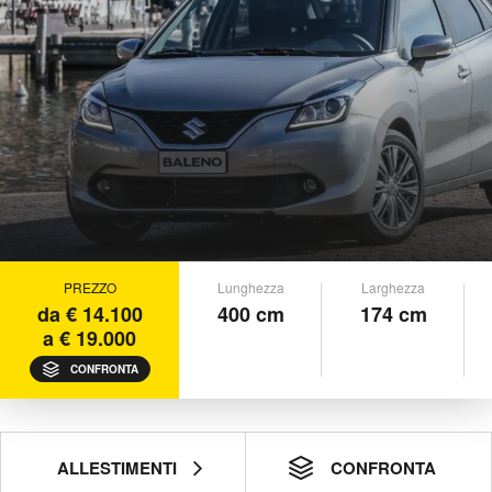
PREZZO
Lunghezza
Larghezza
da € 14.100
400 cm
174 cm
a € 19.000
CONFRONTA
ALLESTIMENTI
CONFRONTA