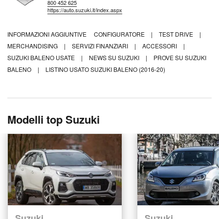
800 452 625
https://auto.suzuki.it/index.aspx
INFORMAZIONI AGGIUNTIVE
CONFIGURATORE
|
TEST DRIVE
|
MERCHANDISING
|
SERVIZI FINANZIARI
|
ACCESSORI
|
SUZUKI BALENO USATE
|
NEWS SU SUZUKI
|
PROVE SU SUZUKI
BALENO
|
LISTINO USATO SUZUKI BALENO (2016-20)
Modelli top Suzuki
Suzuki
Suzuki