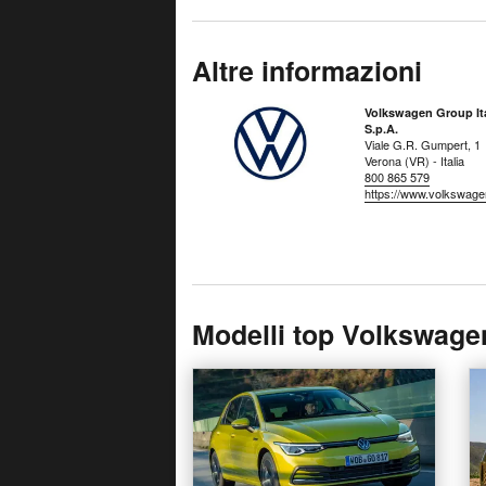
Altre informazioni
Volkswagen Group Ita
S.p.A.
Viale G.R. Gumpert, 1
Verona (VR) - Italia
800 865 579
https://www.volkswagen.
Modelli top Volkswage