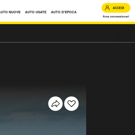
ACCEDI
AUTO NUOVE
AUTO USATE
AUTO D'EPOCA
Area concessionari