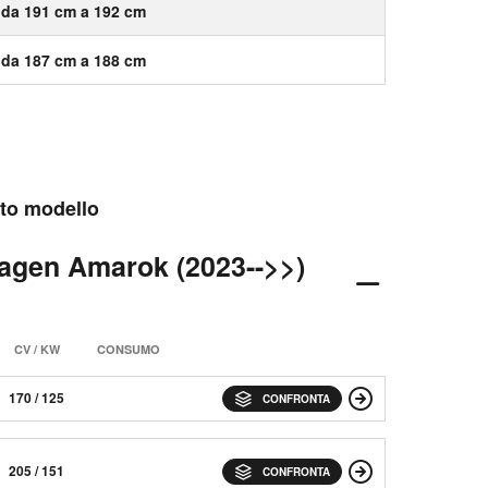
da 191 cm a 192 cm
da 187 cm a 188 cm
esto modello
wagen Amarok (2023-->>)
CV / KW
CONSUMO
170 / 125
CONFRONTA
205 / 151
CONFRONTA