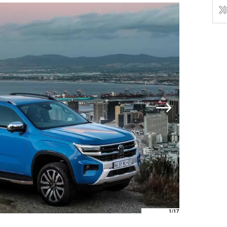
1
/17