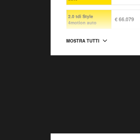
2.0 tdi Style
€ 66.079
4motion auto
MOSTRA TUTTI