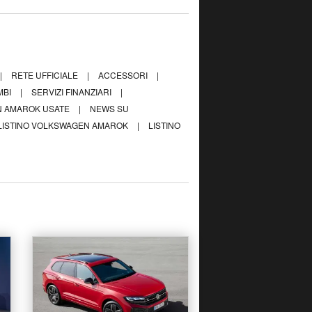
|
RETE UFFICIALE
|
ACCESSORI
|
MBI
|
SERVIZI FINANZIARI
|
 AMAROK USATE
|
NEWS SU
LISTINO VOLKSWAGEN AMAROK
|
LISTINO