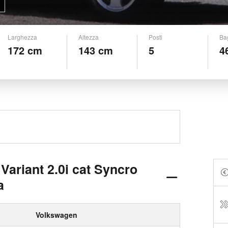
Larghezza
Altezza
Posti
Ba
172 cm
143 cm
5
4
ariant 2.0i cat Syncro
a
Volkswagen