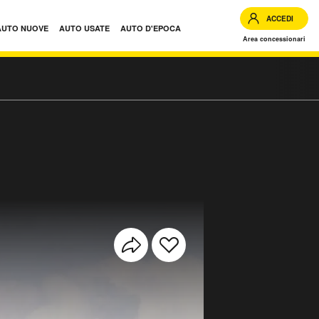
ACCEDI
AUTO NUOVE
AUTO USATE
AUTO D'EPOCA
Area concessionari