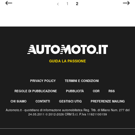
<
1
2
GUIDA LA PASSIONE
PRIVACY POLICY
TERMINI E CONDIZIONI
REGOLE DI PUBBLICAZIONE
PUBBLICITÀ
ODR
RSS
CHI SIAMO
CONTATTI
GESTISCI UTIQ
PREFERENZE MAILING
Automoto.it - quotidiano di informazione automobilistica Reg. Trib. di Milano Num. 277 del
24.05.2011 © 2012-2026 CRM S.r.l. P.Iva 11921100159