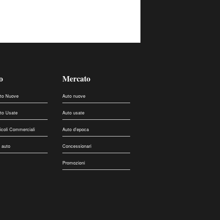
o
Mercato
uto Nuove
Auto nuove
uto Usate
Auto usate
eicoli Commerciali
Auto d'epoca
 auto
Concessionari
Promozioni