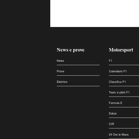
News e prove
Motorsport
News
F1
Prove
Calendario F1
Elettrico
Classifica F1
Team e piloti F1
Formula E
Dakar
CIR
24 Ore le Mans