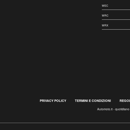
WEC
WRC
WRX
PRIVACY POLICY
TERMINI E CONDIZIONI
REGOL
Automoto.it - quotidian