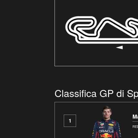
Classifica GP di 
M
1
RE