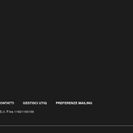
ONTATTI
GESTISCI UTIQ
PREFERENZE MAILING
S.r.l. P.Iva 11921100159