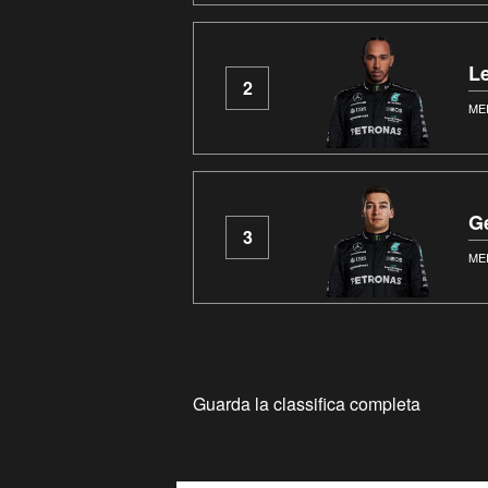
L
2
ME
G
3
ME
Guarda la classifica completa