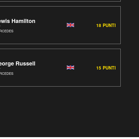
ewis Hamilton
18
PUNTI
RCEDES
eorge Russell
15
PUNTI
RCEDES