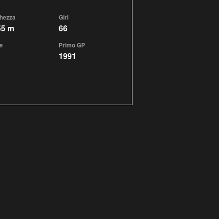
hezza
Giri
55 m
66
e
Primo GP
1991