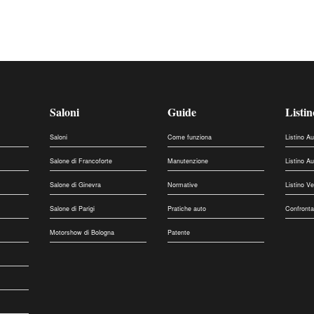
Saloni
Guide
Listin
Saloni
Come funziona
Listino A
Salone di Francoforte
Manutenzione
Listino A
Salone di Ginevra
Normative
Listino V
Salone di Parigi
Pratiche auto
Confronta
Motorshow di Bologna
Patente