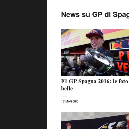
News su GP di Spa
F1 GP Spagna 2016: le foto
belle
17 MAGGIO