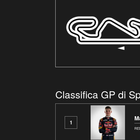
Classifica GP di 
M
1
RE