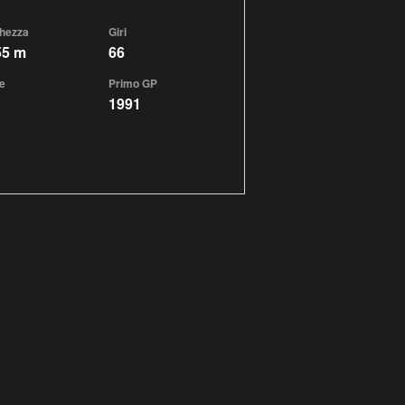
hezza
Giri
55 m
66
e
Primo GP
1991