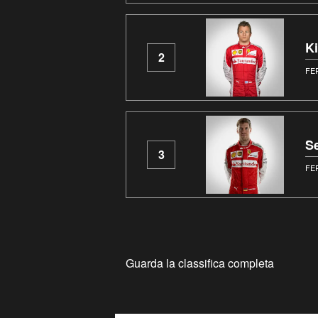
K
2
FE
Se
3
FE
Guarda la classifica completa