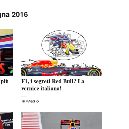
gna 2016
 più
F1, i segreti Red Bull? La
vernice italiana!
16 MAGGIO