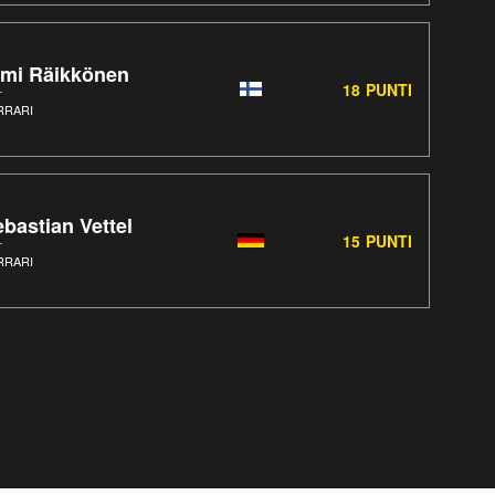
imi Räikkönen
18
PUNTI
RRARI
bastian Vettel
15
PUNTI
RRARI