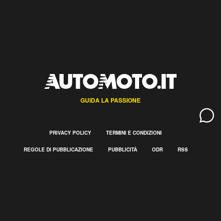
GUIDA LA PASSIONE
PRIVACY POLICY
TERMINI E CONDIZIONI
REGOLE DI PUBBLICAZIONE
PUBBLICITÀ
ODR
RSS
CHI SIAMO
CONTATTI
GESTISCI UTIQ
PREFERENZE MAILING
Tutte la auto cinesi
Formula 1
Incentivi
Automoto.it - quotidiano di informazione automobilistica Reg. Trib. di Milano Num. 277 del
24.05.2011 © 2012-2026 CRM S.r.l. P.Iva 11921100159