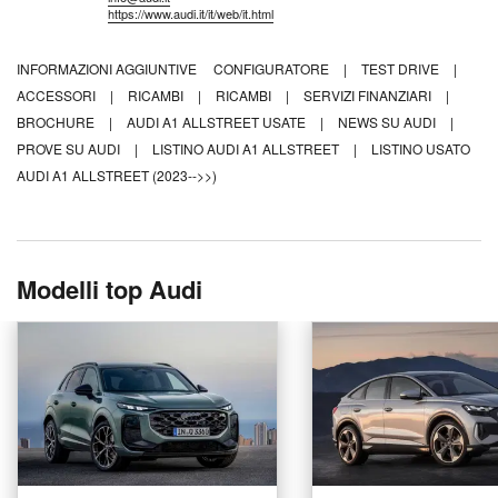
https://www.audi.it/it/web/it.html
INFORMAZIONI AGGIUNTIVE
CONFIGURATORE
|
TEST DRIVE
|
ACCESSORI
|
RICAMBI
|
RICAMBI
|
SERVIZI FINANZIARI
|
BROCHURE
|
AUDI A1 ALLSTREET USATE
|
NEWS SU AUDI
|
PROVE SU AUDI
|
LISTINO AUDI A1 ALLSTREET
|
LISTINO USATO
AUDI A1 ALLSTREET (2023-->>)
Modelli top Audi