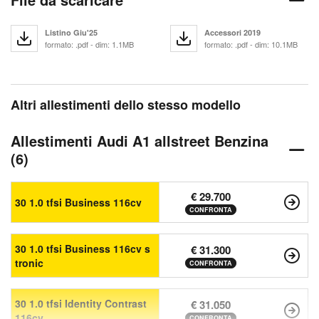
Listino Giu'25
Accessori 2019
formato: .pdf - dim: 1.1MB
formato: .pdf - dim: 10.1MB
Altri allestimenti dello stesso modello
Allestimenti Audi A1 allstreet Benzina
(6)
€ 29.700
30 1.0 tfsi Business 116cv
CONFRONTA
30 1.0 tfsi Business 116cv s
€ 31.300
tronic
CONFRONTA
30 1.0 tfsi Identity Contrast
€ 31.050
116cv
CONFRONTA