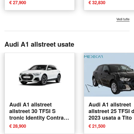
Giovanni Teatino
€ 27,900
€ 32,830
Vedi tutte
Audi A1 allstreet usate
Audi A1 allstreet
Audi A1 allstreet
allstreet 30 TFSI S
allstreet 25 TFSI 
tronic Identity Contrast
2023 usata a Tito
del 2025 usata a
€ 28,900
€ 21,500
Pratola Serra