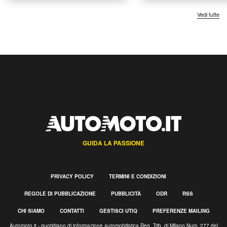
Vedi tutte
GUIDA LA PASSIONE
PRIVACY POLICY
TERMINI E CONDIZIONI
REGOLE DI PUBBLICAZIONE
PUBBLICITÀ
ODR
RSS
CHI SIAMO
CONTATTI
GESTISCI UTIQ
PREFERENZE MAILING
Automoto.it - quotidiano di informazione automobilistica Reg. Trib. di Milano Num. 277 del