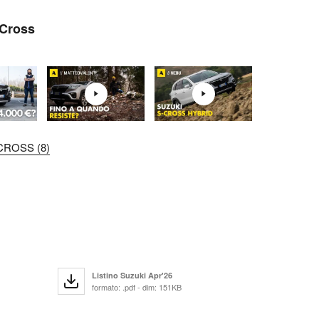
-Cross
CROSS (8)
Listino Suzuki Apr'26
formato: .pdf - dim: 151KB