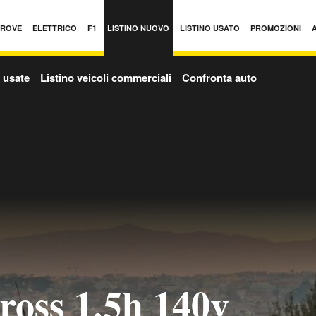
PROVE
ELETTRICO
F1
LISTINO NUOVO
LISTINO USATO
PROMOZIONI
o usate
Listino veicoli commerciali
Confronta auto
ross 1.5h 140v