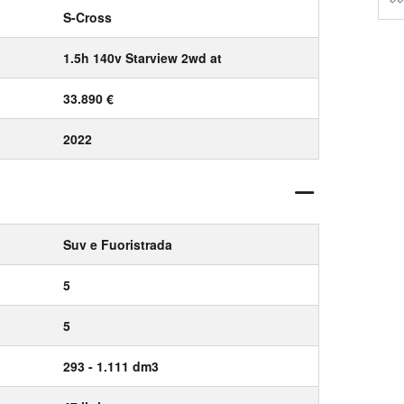
S-Cross
1.5h 140v Starview 2wd at
33.890 €
2022
Suv e Fuoristrada
5
5
293 - 1.111 dm3