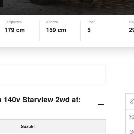
Larghezza
Altezza
Posti
Ba
179 cm
159 cm
5
2
 140v Starview 2wd at:
Suzuki