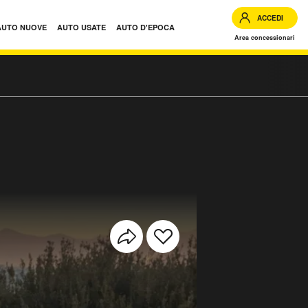
ACCEDI
AUTO NUOVE
AUTO USATE
AUTO D'EPOCA
Area concessionari