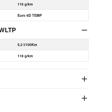
116 g/km
Euro 6D TEMP
 WLTP
5,2 l/100Km
118 g/km