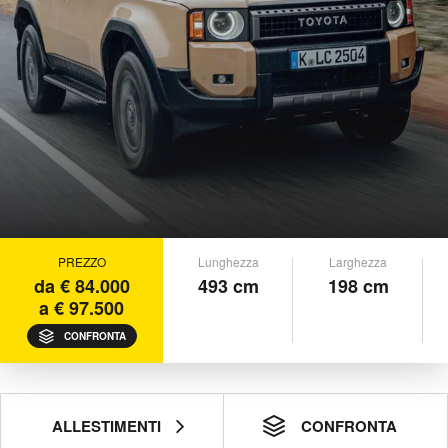
PREZZO
Lunghezza
Larghezza
da € 84.000
493 cm
198 cm
a € 97.500
CONFRONTA
ALLESTIMENTI
CONFRONTA