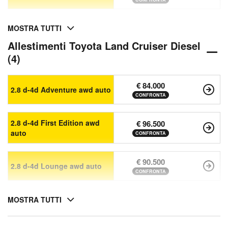
MOSTRA TUTTI
Allestimenti Toyota Land Cruiser Diesel
(4)
€ 84.000
2.8 d-4d Adventure awd auto
CONFRONTA
2.8 d-4d First Edition awd
€ 96.500
auto
CONFRONTA
€ 90.500
2.8 d-4d Lounge awd auto
CONFRONTA
MOSTRA TUTTI