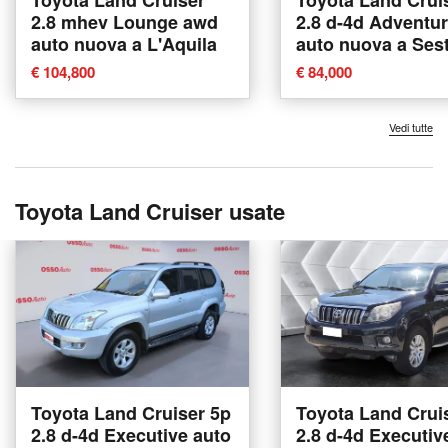
Toyota Land Cruiser
Toyota Land Crui
2.8 mhev Lounge awd
2.8 d-4d Adventu
auto nuova a L'Aquila
auto nuova a Ses
Fiorentino
€ 104,800
€ 84,000
Vedi tutte
Toyota Land Cruiser usate
Toyota Land Cruiser 5p
Toyota Land Crui
2.8 d-4d Executive auto
2.8 d-4d Executiv