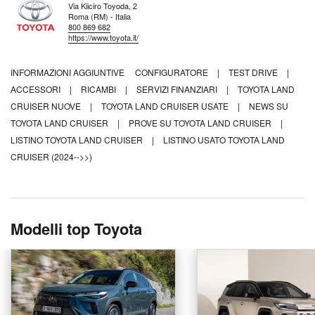
Via Kiiciro Toyoda, 2
Roma (RM) - Italia
800 869 682
https://www.toyota.it/
INFORMAZIONI AGGIUNTIVE
CONFIGURATORE
|
TEST DRIVE
|
ACCESSORI
|
RICAMBI
|
SERVIZI FINANZIARI
|
TOYOTA LAND
CRUISER NUOVE
|
TOYOTA LAND CRUISER USATE
|
NEWS SU
TOYOTA LAND CRUISER
|
PROVE SU TOYOTA LAND CRUISER
|
LISTINO TOYOTA LAND CRUISER
|
LISTINO USATO TOYOTA LAND
CRUISER (2024-->>)
Modelli top Toyota