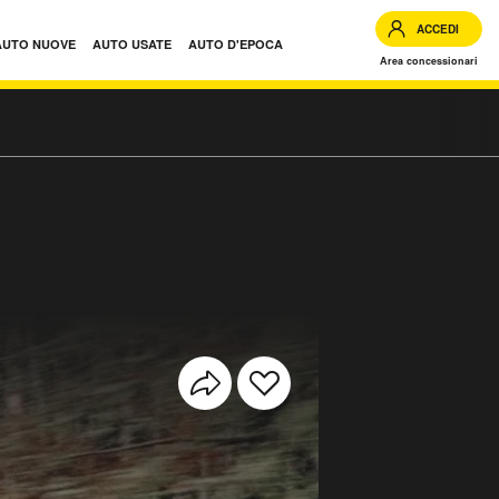
ACCEDI
AUTO NUOVE
AUTO USATE
AUTO D'EPOCA
Area concessionari