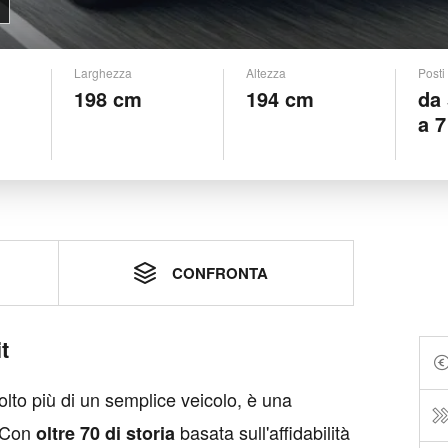
Larghezza
Altezza
Posti
198 cm
194 cm
da
a 7
CONFRONTA
t
lto più di un semplice veicolo, è una
. Con
basata sull'affidabilità
oltre 70 di storia