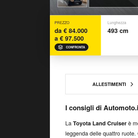
PREZZO
Lunghezza
da € 84.000
493 cm
a € 97.500
CONFRONTA
ALLESTIMENTI
I consigli di Automoto.i
La
è mo
Toyota Land Cruiser
leggenda delle quattro ruote