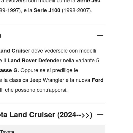
 a evolversi con modelli come la
Serie J60
989-1997), e la
(1998-2007).
Serie J100
a
r deve vedersele con modelli
Land Cruise
 il
nella variante 5
Land Rover Defender
Oppure se si predilige le
lasse G.
che la classica Jeep Wrangler e la nuova
Ford
lli che possono contrapporsi.
ota Land Cruiser (2024-->>)
Toyota