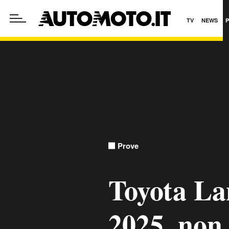
TV
NEWS
Prove
Toyota La
2025, no