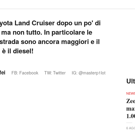
yota Land Cruiser dopo un po' di
ma non tutto. In particolare le
ristrada sono ancora maggiori e il
è il diesel!
fei
FB: Facebook
TW: Twitter
IG: @masterp1lot
Ul
NEW
Zee
max
1.0
6 AG