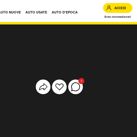
ACCEDI
AUTO NUOVE
AUTO USATE
AUTO D'EPOCA
Area concessionari
1