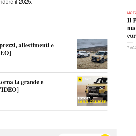
endere il 2025.
MOTO
Il 
nuo
eur
rezzi, allestimenti e
7 AG
IDEO]
torna la grande e
[VIDEO]