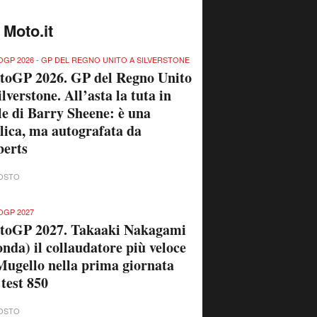
 Moto.it
GP 2026 - GP DEL REGNO UNITO A SILVERSTONE
toGP 2026. GP del Regno Unito
ilverstone. All’asta la tuta in
le di Barry Sheene: è una
lica, ma autografata da
berts
OSTO
GP 2027
toGP 2027. Takaaki Nakagami
nda) il collaudatore più veloce
Mugello nella prima giornata
 test 850
OSTO