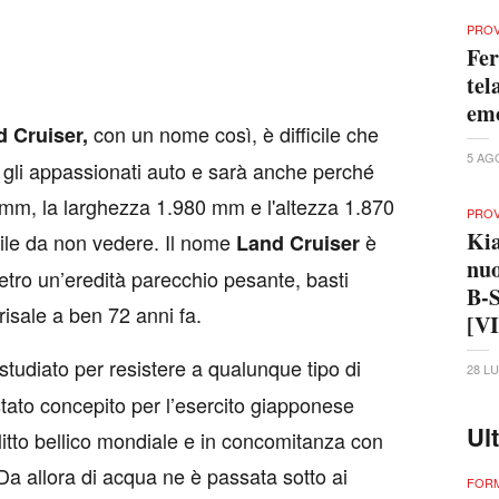
PRO
Fer
tel
em
con un nome così, è difficile che
 Cruiser,
5 AG
 gli appassionati auto e sarà anche perché
 mm, la larghezza 1.980 mm e l'altezza 1.870
PRO
Kia
ile da non vedere. Il nome
è
Land Cruiser
nuo
ietro un’eredità parecchio pesante, basti
B-S
risale a ben 72 anni fa.
[V
studiato per resistere a qualunque tipo di
28 L
 stato concepito per l’esercito giapponese
Ul
litto bellico mondiale e in concomitanza con
 Da allora di acqua ne è passata sotto ai
FORM