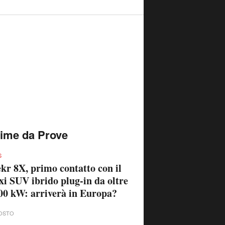
time da Prove
S
kr 8X, primo contatto con il
i SUV ibrido plug-in da oltre
00 kW: arriverà in Europa?
OSTO