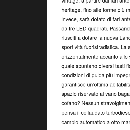
vintage, a partire dai fari ante
heritage, fino alle forme più m
invece, sarà dotato di fari anter
da tre LED quadrati. Passando 
riusciti a dotare la nuova La
sportività fuoristradistica. L
orizzontalmente accanto allo s
quale spuntano diversi tasti fi
condizioni di guida più impegn
garantisce un’ottima abitabilit
spazio riservato al vano baga
cofano? Nessun stravolgimen
pensa il collaudato turbodies
cambio automatico a otto marce