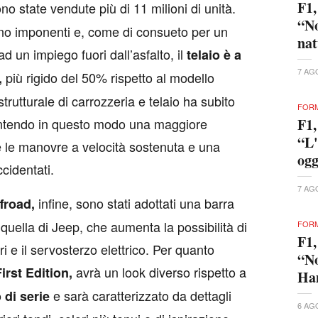
F1,
o state vendute più di 11 milioni di unità.
“No
no imponenti e, come di consueto per un
nat
d un impiego fuori dall’asfalto, il
telaio è a
7 AG
più rigido del 50% rispetto al modello
,
trutturale di carrozzeria e telaio ha subito
FORM
ntendo in questo modo una maggiore
F1,
“L'
e le manovre a velocità sostenuta e una
ogg
ccidentati.
7 AG
infine, sono stati adottati una barra
ffroad,
a quella di Jeep, che aumenta la possibilità di
FORM
F1,
i e il servosterzo elettrico. Per quanto
“No
avrà un look diverso rispetto a
irst Edition,
Ham
e sarà caratterizzato da dettagli
 di serie
6 AG