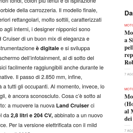
riori tondi, colori più tenui e di ispirazione
orbide della carrozzeria. Il modello finale,
Da
iori rettangolari, molto sottili, caratterizzati
MOTO
agli interni, i designer nipponici sono
Mo
nd Cruiser di un buon mix di eleganza e
a S
pel
a strumentazione
e si sviluppa
è digitale
rep
chermo dell’infotainment, al di sotto del
Ro
sici facilmente raggiungibili anche durante le
7 AG
ative. Il passo di 2.850 mm, infine,
à a tutti gli occupanti. Al momento, invece, lo
MOTO
gli, è ancora sconosciuto. Cosa c’è sotto al
Mo
(Ho
to: a muovere la nuova
ci
Land Cruiser
al 
el da
abbinato a un nuovo
2,8 litri e 204 CV,
dei
. Per la versione elettrificata con il mild
7 AG