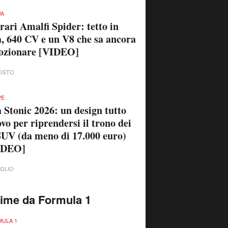
VA
rari Amalfi Spider: tetto in
a, 640 CV e un V8 che sa ancora
ozionare [VIDEO]
OSTO
VE
 Stonic 2026: un design tutto
vo per riprendersi il trono dei
UV (da meno di 17.000 euro)
IDEO]
UGLIO
time da Formula 1
ULA 1