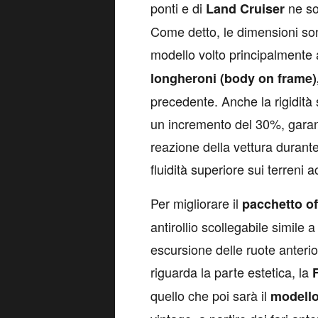
ponti e di
ne son
Land Cruiser
Come detto, le dimensioni so
modello volto principalmente a
longheroni (body on frame)
precedente. Anche la rigidità s
un incremento del 30%, gara
reazione della vettura durant
fluidità superiore sui terreni a
Per migliorare il
pacchetto o
antirollio scollegabile simile 
escursione delle ruote anterior
riguarda la parte estetica, la
F
quello che poi sarà il
modello