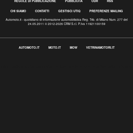
REGOLE DI PUBBLICAZIONE
PUBBLICITÀ
ODR
RSS
CHI SIAMO
CONTATTI
GESTISCI UTIQ
PREFERENZE MAILING
Automoto.it - quotidiano di informazione automobilistica Reg. Trib. di Milano Num. 277 del
24.05.2011 © 2012-2026 CRM S.r.l. P.Iva 11921100159
AUTOMOTO.IT
MOTO.IT
MOW
VETRINAMOTORI.IT
Informativa sulla raccolta
Le tue preferenze relative alla privacy