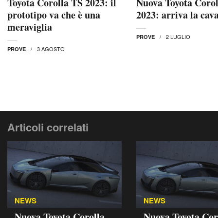
Toyota Corolla TS 2023: il
Nuova Toyota Corol
prototipo va che è una
2023: arriva la cava
meraviglia
2 LUGLIO
PROVE
3 AGOSTO
PROVE
Articoli correlati
NEWS
NEWS
Nuova Toyota Corolla
Nuova Toyota Cor