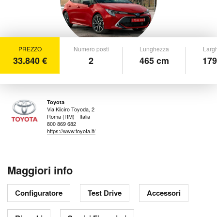
PREZZO
Numero posti
Lunghezza
Larg
33.840 €
2
465 cm
179
Toyota
Via Kiiciro Toyoda, 2
Roma (RM) - Italia
800 869 682
https://www.toyota.it/
Maggiori info
Configuratore
Test Drive
Accessori