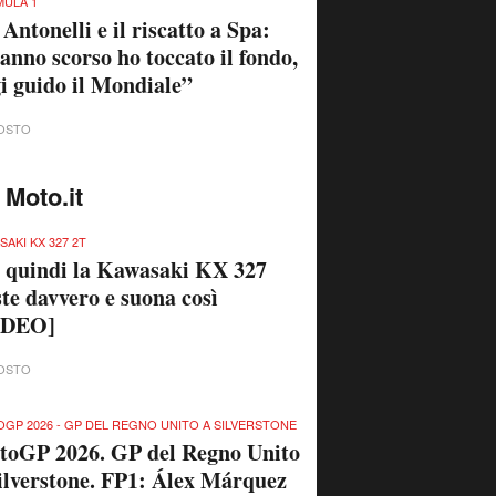
ULA 1
 Antonelli e il riscatto a Spa:
anno scorso ho toccato il fondo,
i guido il Mondiale”
OSTO
 Moto.it
SAKI KX 327 2T
quindi la Kawasaki KX 327
ste davvero e suona così
IDEO]
OSTO
GP 2026 - GP DEL REGNO UNITO A SILVERSTONE
toGP 2026. GP del Regno Unito
ilverstone. FP1: Álex Márquez