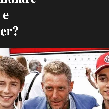
 e
er?