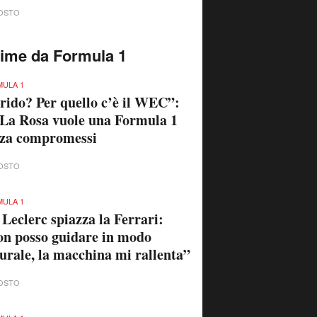
OSTO
time da Formula 1
ULA 1
rido? Per quello c’è il WEC”:
La Rosa vuole una Formula 1
nza compromessi
OSTO
ULA 1
 Leclerc spiazza la Ferrari:
n posso guidare in modo
urale, la macchina mi rallenta”
OSTO