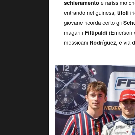
e rarissimo c
schieramento
entrando nel guiness,
ir
titoli
giovane ricorda certo gli
Sch
magari i
(Emerson e 
Fittipaldi
messicani
e via 
Rodríguez,