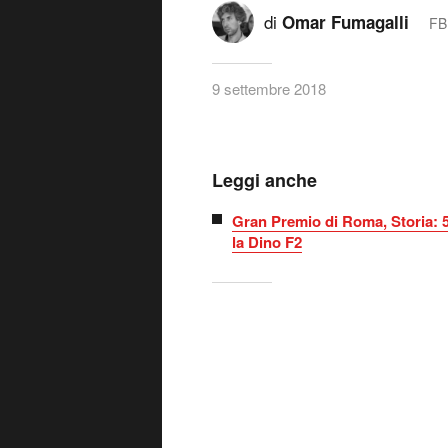
di
Omar Fumagalli
FB
9 settembre 2018
Leggi anche
Gran Premio di Roma, Storia: 50 
la Dino F2