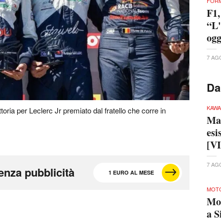
FORM
F1,
“L'
ogg
7 AG
Da
KAWA
ria per Leclerc Jr premiato dal fratello che corre in
Ma 
esi
[V
7 AG
enza pubblicità
1 EURO AL MESE
MOTO
Mo
a S