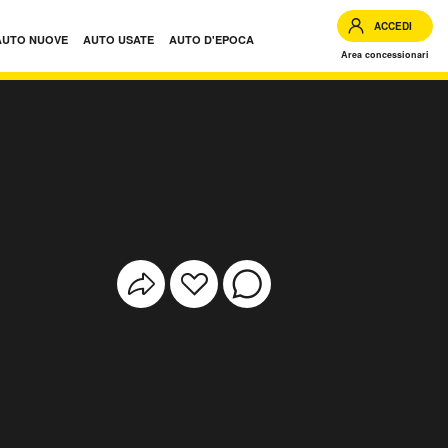
ACCEDI
AUTO NUOVE
AUTO USATE
AUTO D'EPOCA
Area concessionari