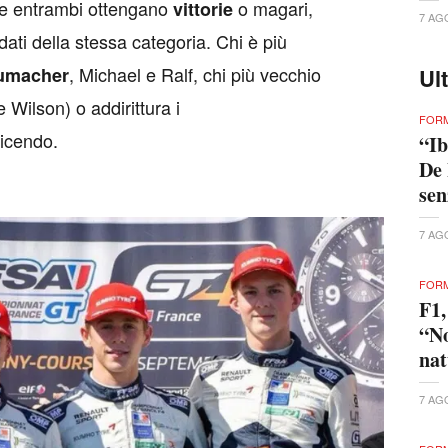
he entrambi ottengano
o magari,
vittorie
7 AG
idati della stessa categoria. Chi è più
, Michael e Ralf, chi più vecchio
umacher
Ul
Wilson) o addirittura i
FORM
dicendo.
“Ib
De 
se
7 AG
FORM
F1,
“No
nat
7 AG