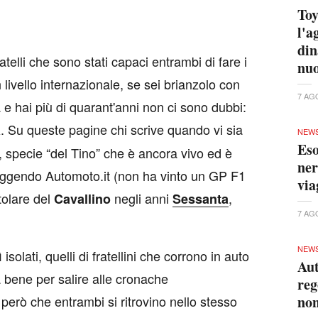
Toy
l'a
din
telli che sono stati capaci entrambi di fare i
nuo
n livello internazionale, se sei brianzolo con
7 AG
 e hai più di quarant'anni non ci sono dubbi:
. Su queste pagine chi scrive quando vi sia
a
NEW
Eso
, specie “del Tino” che è ancora vivo ed è
ner
leggendo Automoto.it (non ha vinto un GP F1
via
itolare del
negli anni
,
Cavallino
Sessanta
7 AG
NEW
solati, quelli di fratellini che corrono in auto
Aut
bene per salire alle cronache
reg
 però che entrambi si ritrovino nello stesso
non