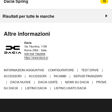
Dacia Spring
10
Risultati per tutte le marche
Altre informazioni
Dacia
Via Tiburtina, 1159
Roma (RM) - Italia
008 008 7362858
https://www.dacia.it/
INFORMAZIONI AGGIUNTIVE
CONFIGURATORE
|
TEST DRIVE
|
ACCESSORI
|
ACCESSORI
|
RICAMBI
|
SERVIZI FINANZIARI
|
DACIA NUOVE
|
DACIA USATE
|
NEWS SU DACIA
|
PROVE
SU DACIA
|
LISTINO DACIA
|
LISTINO USATO DACIA