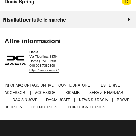
Dacia Spring
10
Risultati per tutte le marche
Altre informazioni
Dacia
Via Tiburtina, 1159
Roma (RM) - Italia
008 008 7362858
https://www.dacia.it/
INFORMAZIONI AGGIUNTIVE
CONFIGURATORE
|
TEST DRIVE
|
ACCESSORI
|
ACCESSORI
|
RICAMBI
|
SERVIZI FINANZIARI
|
DACIA NUOVE
|
DACIA USATE
|
NEWS SU DACIA
|
PROVE
SU DACIA
|
LISTINO DACIA
|
LISTINO USATO DACIA