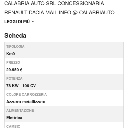
CALABRIA AUTO SRL CONCESSIONARIA
RENAULT DACIA MAIL INFO @ CALABRIAUTO . IT
GIOIA TAURO (RC) VIA NAZIONALE 111 TEL 0966
LEGGI DI PIÙ
51965 Per vs comodità , ecco le altre sedi della
Scheda
nostra concessionaria, dove poter avere tutte le
TIPOLOGIA
informazioni sulla vettura scel...
Km0
PREZZO
29.950 €
POTENZA
78 KW - 106 CV
COLORE CARROZZERIA
Azzurro metallizzato
ALIMENTAZIONE
Elettrica
CAMBIO