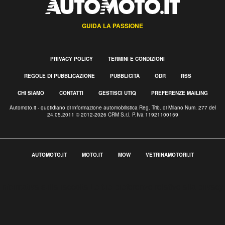
GUIDA LA PASSIONE
PRIVACY POLICY
TERMINI E CONDIZIONI
REGOLE DI PUBBLICAZIONE
PUBBLICITÀ
ODR
RSS
CHI SIAMO
CONTATTI
GESTISCI UTIQ
PREFERENZE MAILING
Automoto.it - quotidiano di informazione automobilistica Reg. Trib. di Milano Num. 277 del
24.05.2011 © 2012-2026 CRM S.r.l. P.Iva 11921100159
AUTOMOTO.IT
MOTO.IT
MOW
VETRINAMOTORI.IT
Informativa sulla raccolta
Le tue preferenze relative alla privacy