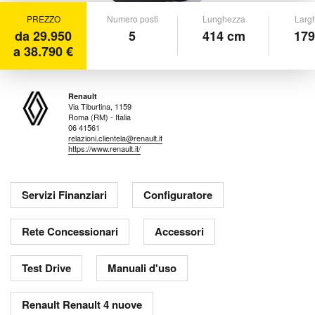
PREZZO
Numero posti
Lunghezza
Larg
da 29.950
5
414 cm
179
a 38.790 €
Renault
Via Tiburtina, 1159
Roma (RM) - Italia
06 41561
relazioni.clientela@renault.it
https://www.renault.it/
Servizi Finanziari
Configuratore
Rete Concessionari
Accessori
Test Drive
Manuali d'uso
Renault Renault 4 nuove