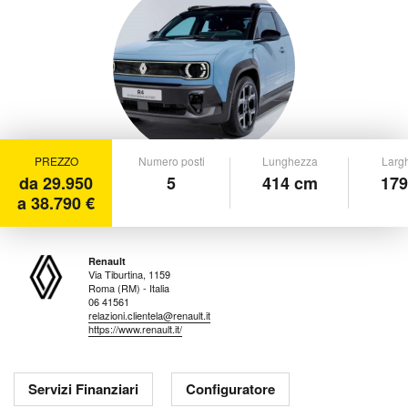
PREZZO
Numero posti
Lunghezza
Larg
da 29.950
5
414 cm
179
a 38.790 €
Renault
Via Tiburtina, 1159
Roma (RM) - Italia
06 41561
relazioni.clientela@renault.it
https://www.renault.it/
Servizi Finanziari
Configuratore