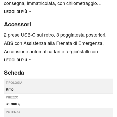
consegna, immatricolata, con chilometraggio
minimo e condizioni pari al nuovo. Prezzo reale,
LEGGI DI PIÙ
nessun vincolo finanziario obbligatorio. Garanzia
Accessori
ufficiale della casa madre dalla data di
2 prese USB-C sul retro, 3 poggiatesta posteriori,
immatricolazione. 📞 Per ...
ABS con Assistenza alla Frenata di Emergenza,
Accensione automatica fari e tergicristalli con
sensore pioggia, Airbag a tendina anteriori, Airbag a
LEGGI DI PIÙ
tendina posteriori, Airbag frontale conducente,
Scheda
Airbag frontale passeggero, Airbag laterali, Alert
TIPOLOGIA
so...
Km0
PREZZO
31.900 €
POTENZA