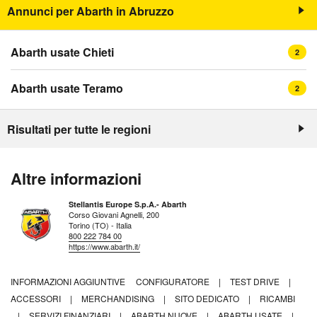
Annunci per Abarth in Abruzzo
Abarth usate Chieti
2
Abarth usate Teramo
2
Risultati per tutte le regioni
Altre informazioni
Stellantis Europe S.p.A.- Abarth
Corso Giovani Agnelli, 200
Torino (TO) - Italia
800 222 784 00
https://www.abarth.it/
INFORMAZIONI AGGIUNTIVE
CONFIGURATORE
|
TEST DRIVE
|
ACCESSORI
|
MERCHANDISING
|
SITO DEDICATO
|
RICAMBI
|
SERVIZI FINANZIARI
|
ABARTH NUOVE
|
ABARTH USATE
|