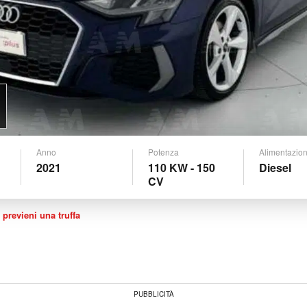
Anno
Potenza
Alimentazio
2021
110 KW - 150
Diesel
CV
 previeni una truffa
PUBBLICITÀ