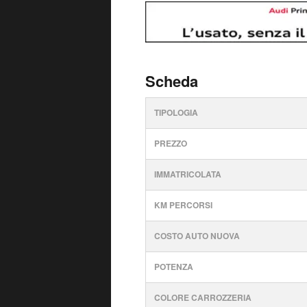
Scheda
TIPOLOGIA
PREZZO
IMMATRICOLATA
KM PERCORSI
COSTO AUTO NUOVA
POTENZA
COLORE CARROZZERIA