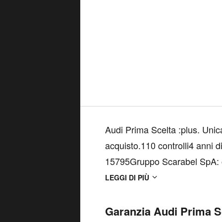
Audi Prima Scelta :plus. Unica
acquisto.110 controlli4 anni di
15795Gruppo Scarabel SpA: c
Financial Services e Audi, Sc
LEGGI DI PIÙ
(con minirate e...
Garanzia Audi Prima S