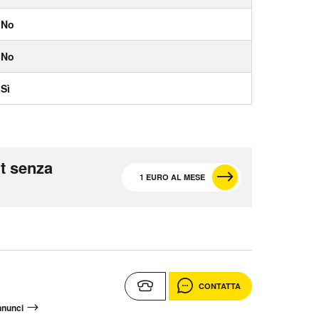
No
No
Sì
t senza
1 EURO AL MESE
CONTATTA
annunci