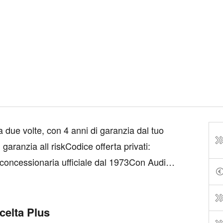
 due volte, con 4 anni di garanzia dal tuo
 garanzia all riskCodice offerta privati:
oncessionaria ufficiale dal 1973Con Audi
arabel offre finanziamenti personalizzati
celta Plus