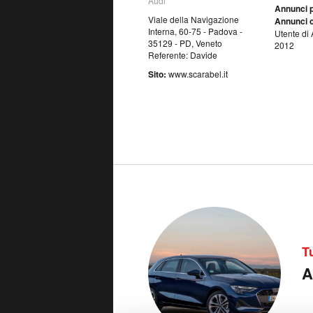
Audi
Annunci p
Viale della Navigazione
Annunci o
Interna, 60-75 - Padova -
Utente di 
35129 - PD, Veneto
2012
Referente: Davide
Sito:
www.scarabel.it
T
A