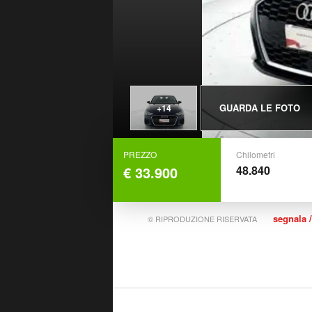
GUARDA LE FOTO
+14
PREZZO
Chilometri
€ 33.900
48.840
segnala /
© RIPRODUZIONE RISERVATA