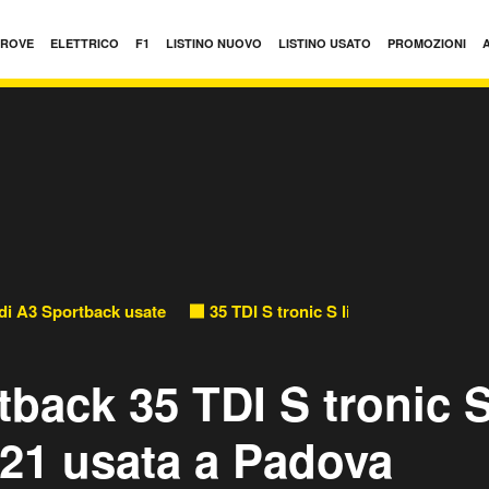
PROVE
ELETTRICO
F1
LISTINO NUOVO
LISTINO USATO
PROMOZIONI
di A3 Sportback usate
35 TDI S tronic S line edition usate
back 35 TDI S tronic S
021 usata a Padova