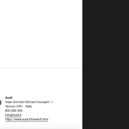
Audi
Viale Gerhard Richard Gumpert, 1
Verona (VR) - Italia
800 283 454
info@audi.it
https://www.audi.it/it/web/it.html