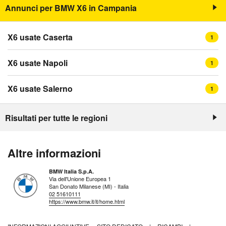
Annunci per BMW X6 in Campania
X6 usate Caserta
1
X6 usate Napoli
1
X6 usate Salerno
1
Risultati per tutte le regioni
Altre informazioni
BMW Italia S.p.A.
Via dell'Unione Europea 1
San Donato Milanese (MI) - Italia
02 51610111
https://www.bmw.it/it/home.html