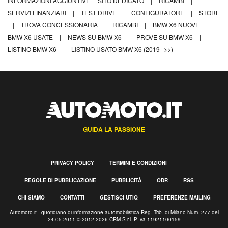
INFORMAZIONI AGGIUNTIVE
SITO DEDICATO
|
RICAMBI
|
SERVIZI FINANZIARI
|
TEST DRIVE
|
CONFIGURATORE
|
STORE
|
TROVA CONCESSIONARIA
|
RICAMBI
|
BMW X6 NUOVE
|
BMW X6 USATE
|
NEWS SU BMW X6
|
PROVE SU BMW X6
|
LISTINO BMW X6
|
LISTINO USATO BMW X6 (2019-->>)
GUIDA LA PASSIONE
PRIVACY POLICY
TERMINI E CONDIZIONI
REGOLE DI PUBBLICAZIONE
PUBBLICITÀ
ODR
RSS
CHI SIAMO
CONTATTI
GESTISCI UTIQ
PREFERENZE MAILING
Automoto.it - quotidiano di informazione automobilistica Reg. Trib. di Milano Num. 277 del
24.05.2011 © 2012-2026 CRM S.r.l. P.Iva 11921100159