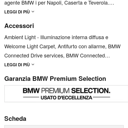
agente BMW i per Napoli, Caserta e Teverola.
M.Car inoltre è l'unica concessionaria in Campania
LEGGI DI PIÙ
a detenere i marchi BMW PREMIUM SELECTION e
Accessori
MINI NEXT per la vendita dell'usato garantito BMW
Ambient Light - Illuminazione interna diffusa e
e MINI. Il Centro usa...
Welcome Light Carpet, Antifurto con allarme, BMW
Connected Drive services, BMW Connected
Package Professional, BMW Individual Black High-
LEGGI DI PIÙ
Gloss Shadow Line, BMW Intelligent Emergency
Garanzia BMW Premium Selection
Call, BMW Live Cockpit Professional, BMW
Teleservices, Badge &amp;apos...
Scheda