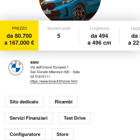
PREZZO
Numero posti
Lunghezza
Larg
da 80.700
5
da 494
da 
a 167.000 €
a 496 cm
a 22
BMW
Via dell'Unione Europea 1
San Donato Milanese (MI) - Italia
02 51610111
https://www.bmw.it/it/home.html
Sito dedicato
Ricambi
Servizi Finanziari
Test Drive
Configuratore
Store