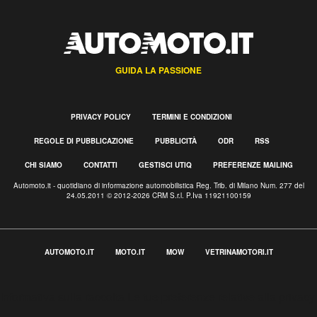
GUIDA LA PASSIONE
PRIVACY POLICY
TERMINI E CONDIZIONI
REGOLE DI PUBBLICAZIONE
PUBBLICITÀ
ODR
RSS
CHI SIAMO
CONTATTI
GESTISCI UTIQ
PREFERENZE MAILING
Automoto.it - quotidiano di informazione automobilistica Reg. Trib. di Milano Num. 277 del
24.05.2011 © 2012-2026 CRM S.r.l. P.Iva 11921100159
AUTOMOTO.IT
MOTO.IT
MOW
VETRINAMOTORI.IT
Informativa sulla raccolta
Le tue preferenze relative alla privacy