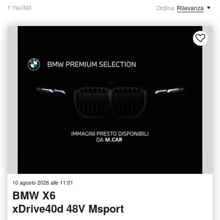
1 risultati
Ordina
Rilevanza
10 agosto 2026 alle 11:01
BMW X6
xDrive40d 48V Msport