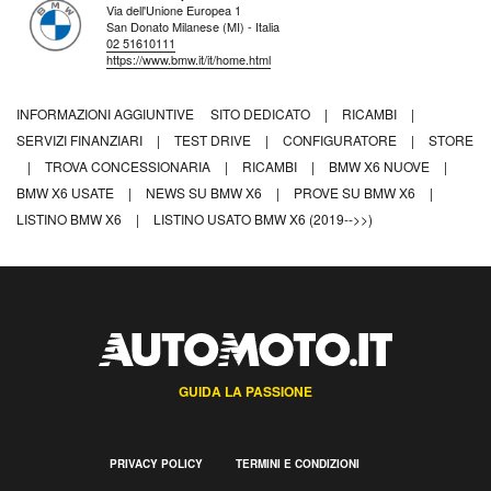
Via dell'Unione Europea 1
San Donato Milanese (MI) - Italia
02 51610111
https://www.bmw.it/it/home.html
INFORMAZIONI AGGIUNTIVE
SITO DEDICATO
|
RICAMBI
|
SERVIZI FINANZIARI
|
TEST DRIVE
|
CONFIGURATORE
|
STORE
|
TROVA CONCESSIONARIA
|
RICAMBI
|
BMW X6 NUOVE
|
BMW X6 USATE
|
NEWS SU BMW X6
|
PROVE SU BMW X6
|
LISTINO BMW X6
|
LISTINO USATO BMW X6 (2019-->>)
GUIDA LA PASSIONE
PRIVACY POLICY
TERMINI E CONDIZIONI