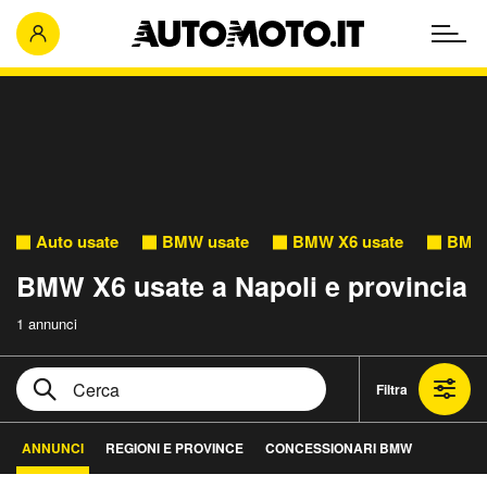
Auto usate
BMW usate
BMW X6 usate
BMW 
BMW X6 usate a Napoli e provincia
1 annunci
Filtra
ANNUNCI
REGIONI E PROVINCE
CONCESSIONARI BMW