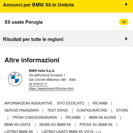
Annunci per BMW X6 in Umbria
X6 usate Perugia
13
Risultati per tutte le regioni
Altre informazioni
BMW Italia S.p.A.
Via dell'Unione Europea 1
San Donato Milanese (MI) - Italia
02 51610111
https://www.bmw.it/it/home.html
INFORMAZIONI AGGIUNTIVE
SITO DEDICATO
|
RICAMBI
|
SERVIZI FINANZIARI
|
TEST DRIVE
|
CONFIGURATORE
|
STORE
|
TROVA CONCESSIONARIA
|
RICAMBI
|
BMW X6 NUOVE
|
BMW X6 USATE
|
NEWS SU BMW X6
|
PROVE SU BMW X6
|
LISTINO BMW X6
|
LISTINO USATO BMW X6 (2019-->>)