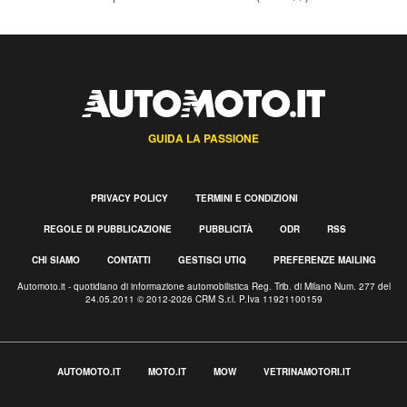
GUIDA LA PASSIONE
PRIVACY POLICY
TERMINI E CONDIZIONI
REGOLE DI PUBBLICAZIONE
PUBBLICITÀ
ODR
RSS
CHI SIAMO
CONTATTI
GESTISCI UTIQ
PREFERENZE MAILING
Automoto.it - quotidiano di informazione automobilistica Reg. Trib. di Milano Num. 277 del
24.05.2011 © 2012-2026 CRM S.r.l. P.Iva 11921100159
AUTOMOTO.IT
MOTO.IT
MOW
VETRINAMOTORI.IT