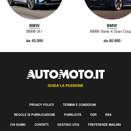
BMW
BMW
BMW iX1
BMW Serie 4 Gran Cou
da 43.000
da 60.900
GUIDA LA PASSIONE
PRIVACY POLICY
TERMINI E CONDIZIONI
REGOLE DI PUBBLICAZIONE
PUBBLICITÀ
ODR
RSS
CHI SIAMO
CONTATTI
GESTISCI UTIQ
PREFERENZE MAILING