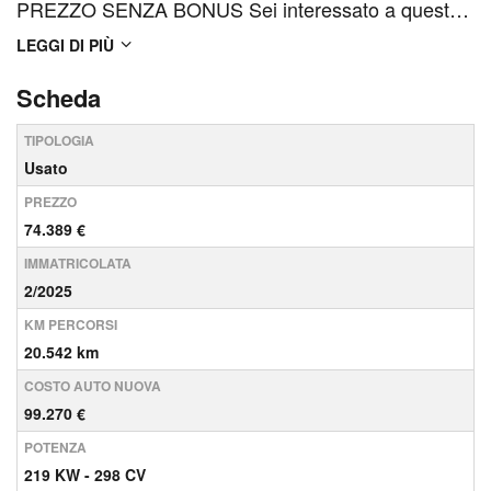
PREZZO SENZA BONUS Sei interessato a questo
veicolo? Contattaci qui: Telefono: 075.6970511
LEGGI DI PIÙ
Whatsapp: 389.1877592 Oppure vieni a trovarci in
Scheda
uno dei nostri showroom, siamo a Perugia, Foligno,
TIPOLOGIA
T...
Usato
PREZZO
74.389 €
IMMATRICOLATA
2/2025
KM PERCORSI
20.542 km
COSTO AUTO NUOVA
99.270 €
POTENZA
219 KW - 298 CV