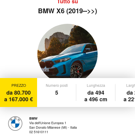
Tutto su
BMW X6 (2019-->>)
PREZZO
Numero posti
Lunghezza
Larg
da 80.700
5
da 494
da 
a 167.000 €
a 496 cm
a 22
BMW
Via dell'Unione Europea 1
San Donato Milanese (MI) - Italia
02 51610111