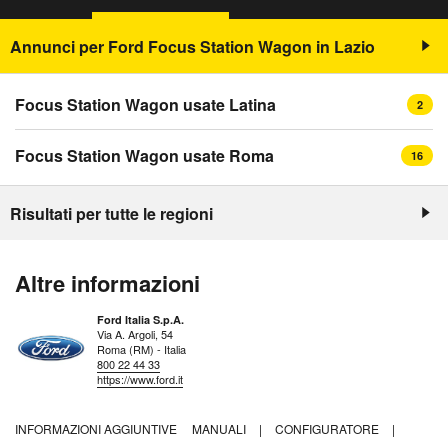
Annunci per Ford Focus Station Wagon in Lazio
Focus Station Wagon usate Latina
2
Focus Station Wagon usate Roma
16
Risultati per tutte le regioni
Altre informazioni
Ford Italia S.p.A.
Via A. Argoli, 54
Roma (RM) - Italia
800 22 44 33
https://www.ford.it
INFORMAZIONI AGGIUNTIVE
MANUALI
|
CONFIGURATORE
|