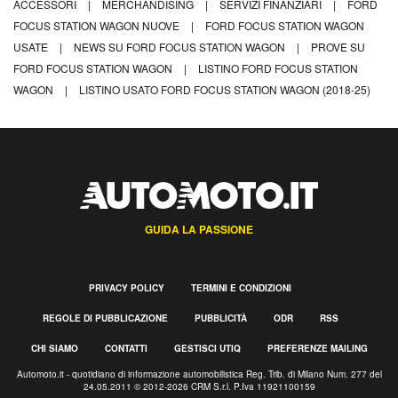
ACCESSORI
|
MERCHANDISING
|
SERVIZI FINANZIARI
|
FORD
FOCUS STATION WAGON NUOVE
|
FORD FOCUS STATION WAGON
USATE
|
NEWS SU FORD FOCUS STATION WAGON
|
PROVE SU
FORD FOCUS STATION WAGON
|
LISTINO FORD FOCUS STATION
WAGON
|
LISTINO USATO FORD FOCUS STATION WAGON (2018-25)
GUIDA LA PASSIONE
PRIVACY POLICY
TERMINI E CONDIZIONI
REGOLE DI PUBBLICAZIONE
PUBBLICITÀ
ODR
RSS
CHI SIAMO
CONTATTI
GESTISCI UTIQ
PREFERENZE MAILING
Automoto.it - quotidiano di informazione automobilistica Reg. Trib. di Milano Num. 277 del
24.05.2011 © 2012-2026 CRM S.r.l. P.Iva 11921100159