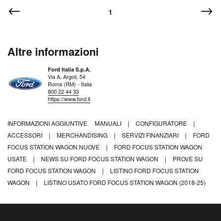
1
Altre informazioni
Ford Italia S.p.A.
Via A. Argoli, 54
Roma (RM) - Italia
800 22 44 33
https://www.ford.it
INFORMAZIONI AGGIUNTIVE
MANUALI
|
CONFIGURATORE
|
ACCESSORI
|
MERCHANDISING
|
SERVIZI FINANZIARI
|
FORD
FOCUS STATION WAGON NUOVE
|
FORD FOCUS STATION WAGON
USATE
|
NEWS SU FORD FOCUS STATION WAGON
|
PROVE SU
FORD FOCUS STATION WAGON
|
LISTINO FORD FOCUS STATION
WAGON
|
LISTINO USATO FORD FOCUS STATION WAGON (2018-25)