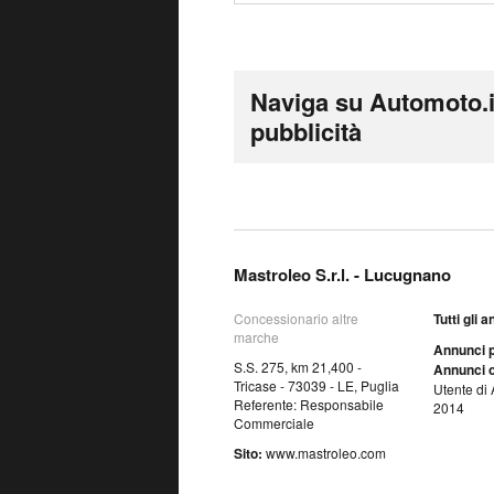
Naviga su Automoto.i
pubblicità
Mastroleo S.r.l. - Lucugnano
Concessionario altre
Tutti gli 
marche
Annunci p
S.S. 275, km 21,400 -
Annunci o
Tricase - 73039 - LE, Puglia
Utente di 
Referente: Responsabile
2014
Commerciale
Sito:
www.mastroleo.com