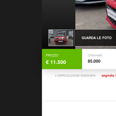
GUARDA LE FOTO
+19
PREZZO
Chilometri
€ 11.500
85.000
segnala /
© RIPRODUZIONE RISERVATA