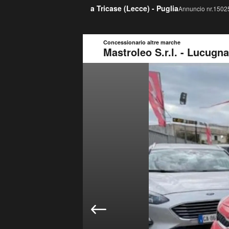
a Tricase (
Lecce
) -
Puglia
Annuncio nr.15025
Concessionario altre marche
Mastroleo S.r.l. - Lucugn