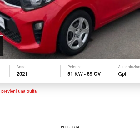
Anno
Potenza
Alimentazio
2021
51 KW - 69 CV
Gpl
 previeni una truffa
PUBBLICITÀ