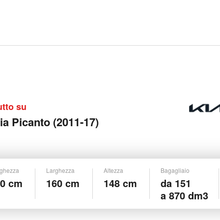
utto su
ia Picanto (2011-17)
ghezza
Larghezza
Altezza
Bagagliaio
60 cm
160 cm
148 cm
da 151
a 870 dm3