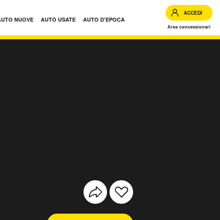
ACCEDI
AUTO NUOVE
AUTO USATE
AUTO D'EPOCA
Area concessionari