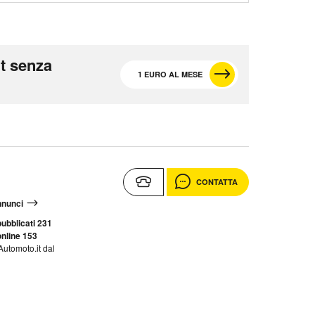
t senza
1 EURO AL MESE
CONTATTA
annunci
ubblicati 231
nline 153
Automoto.it dal