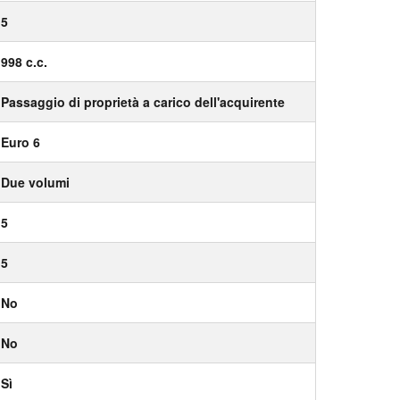
5
998 c.c.
Passaggio di proprietà a carico dell'acquirente
Euro 6
Due volumi
5
5
No
No
Sì