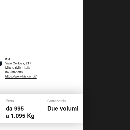
Kia
Viale Certosa, 211
Milano (MI) - Italia
848 582 588
https://www.kia.com/it/
Peso
Carrozzeria
da 995
Due volumi
a 1.095 Kg