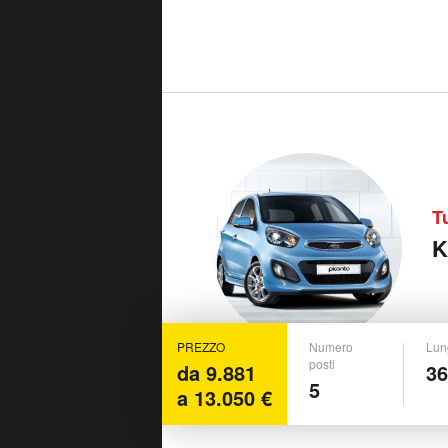
T
K
PREZZO
Numero
Lun
posti
da 9.881
3
5
a 13.050 €