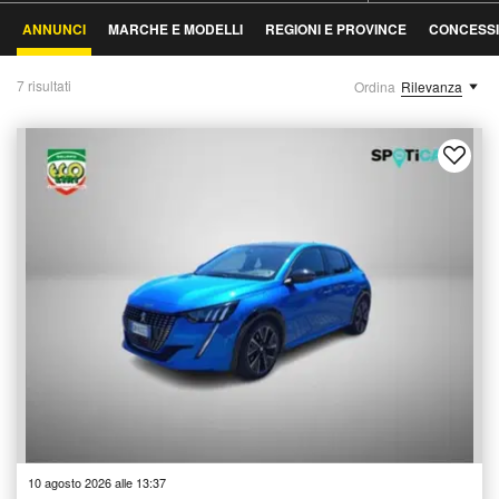
ANNUNCI
MARCHE E MODELLI
REGIONI E PROVINCE
CONCESSI
7 risultati
Ordina
Rilevanza
10 agosto 2026 alle 13:37