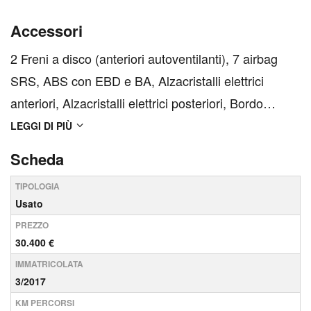
Accessori
2 Freni a disco (anteriori autoventilanti), 7 airbag
SRS, ABS con EBD e BA, Alzacristalli elettrici
anteriori, Alzacristalli elettrici posteriori, Bordo
inferiore dei finestrini cromato, Cambio automatico,
LEGGI DI PIÙ
Cambio manuale a 6 marce, Cassetto portaoggetti
Scheda
(con serratura), Cassetto portaoggetti (refrig...
TIPOLOGIA
Usato
PREZZO
30.400 €
IMMATRICOLATA
3/2017
KM PERCORSI