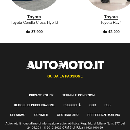
Toyota
Toyota
Toyota Corolla Cross Hybrid
Toyota Rav4
da 37.900
da 42.200
GUIDA LA PASSIONE
PRIVACY POLICY
TERMINI E CONDIZIONI
REGOLE DI PUBBLICAZIONE
PUBBLICITÀ
ODR
RSS
CHI SIAMO
CONTATTI
GESTISCI UTIQ
PREFERENZE MAILING
Automoto.it - quotidiano di informazione automobilistica Reg. Trib. di Milano Num. 277 del
24.05.2011 © 2012-2026 CRM S.r.l. P.Iva 11921100159