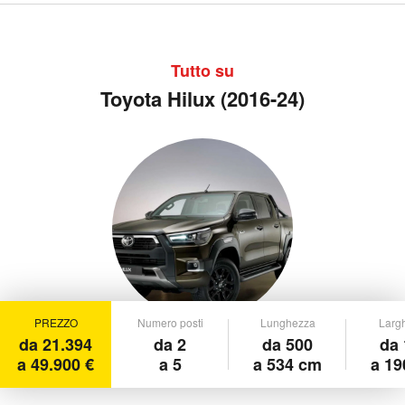
Tutto su
Toyota Hilux (2016-24)
PREZZO
Numero posti
Lunghezza
Larg
da 21.394
da 2
da 500
da 
a 49.900 €
a 5
a 534 cm
a 19